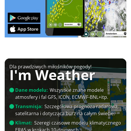
Dla prawdziwych miłośników pogody!
I'm Weather
Dane modelu:
Wszystkie znane modele
atmosfery i fal GFS, ICON, ECMWF-BNL+itp.
Transmisja:
Szczegółowa prognoza radarowa,
satelitarna i dotycząca burz na całym świecie.
Klimat:
Szeregi czasowe modelu klimatycznego
ERA5 w krokach 10-dniowych.