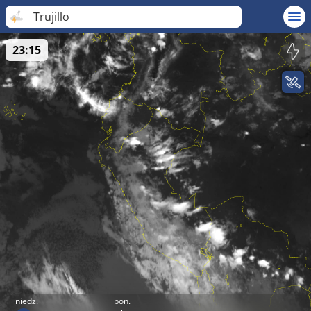
Trujillo
23:15
niedz.
pon.