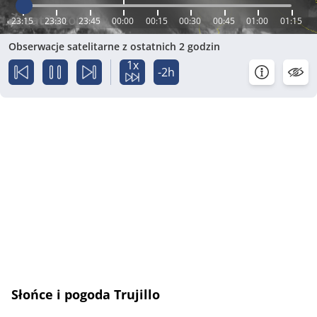
23:15
23:30
23:45
00:00
00:15
00:30
00:45
01:00
01:15
Obserwacje satelitarne z ostatnich 2 godzin
1x
-2h
Słońce i pogoda Trujillo