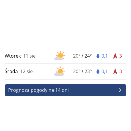
Wtorek
11 sie
20°
/
24°
0,1
3
Środa
12 sie
20°
/
23°
0,1
3
Prognoza pogody na 14 dni