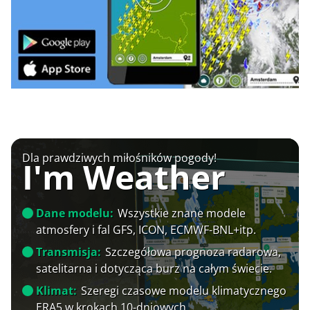
Dla prawdziwych miłośników pogody!
I'm Weather
Dane modelu:
Wszystkie znane modele
atmosfery i fal GFS, ICON, ECMWF-BNL+itp.
Transmisja:
Szczegółowa prognoza radarowa,
satelitarna i dotycząca burz na całym świecie.
Klimat:
Szeregi czasowe modelu klimatycznego
ERA5 w krokach 10-dniowych.