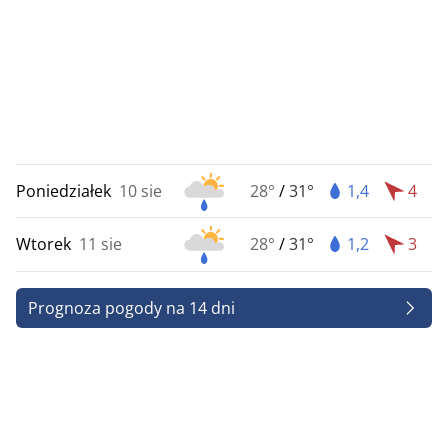
Poniedziałek
10 sie
28°
/
31°
1,4
4
Wtorek
11 sie
28°
/
31°
1,2
3
Prognoza pogody na 14 dni