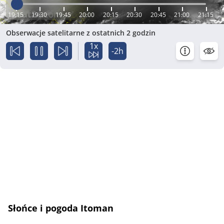
19:15
19:30
19:45
20:00
20:15
20:30
20:45
21:00
21:15
Obserwacje satelitarne z ostatnich 2 godzin
1x
-2h
Słońce i pogoda Itoman