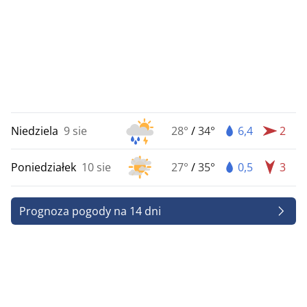
Niedziela
9 sie
28°
/
34°
6,4
2
Poniedziałek
10 sie
27°
/
35°
0,5
3
Prognoza pogody na 14 dni