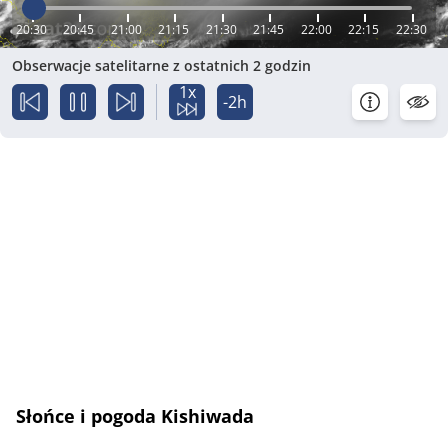
20:30
20:45
21:00
21:15
21:30
21:45
22:00
22:15
22:30
Obserwacje satelitarne z ostatnich 2 godzin
1x
-2h
Słońce i pogoda Kishiwada