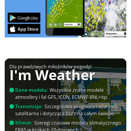
Dla prawdziwych miłośników pogody!
I'm Weather
Dane modelu:
Wszystkie znane modele
atmosfery i fal GFS, ICON, ECMWF-BNL+itp.
Transmisja:
Szczegółowa prognoza radarowa,
satelitarna i dotycząca burz na całym świecie.
Klimat:
Szeregi czasowe modelu klimatycznego
ERA5 w krokach 10-dniowych.