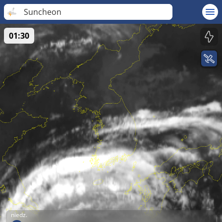
Suncheon
01:30
niedz.