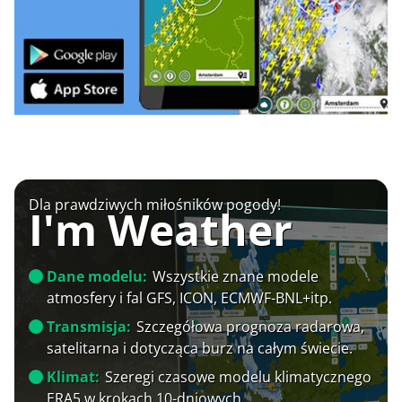
Dla prawdziwych miłośników pogody!
I'm Weather
Dane modelu:
Wszystkie znane modele
atmosfery i fal GFS, ICON, ECMWF-BNL+itp.
Transmisja:
Szczegółowa prognoza radarowa,
satelitarna i dotycząca burz na całym świecie.
Klimat:
Szeregi czasowe modelu klimatycznego
ERA5 w krokach 10-dniowych.