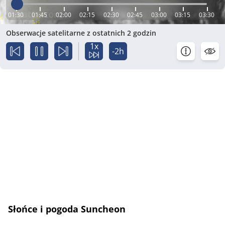
01:30
01:45
02:00
02:15
02:30
02:45
03:00
03:15
03:30
Obserwacje satelitarne z ostatnich 2 godzin
1x
-2h
Słońce i pogoda Suncheon