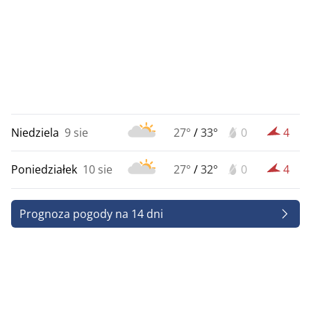
Niedziela
9 sie
27°
/
33°
0
4
Poniedziałek
10 sie
27°
/
32°
0
4
Prognoza pogody na 14 dni