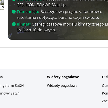
GFS, ICON, ECMWF-BNL+itp.
Transmisja:
Szczegółowa prognoza radarowa,
satelitarna i dotycząca burz na całym świecie.
Klimat:
Szeregi czasowe modelu klimatycznego 
krokach 10-dniowych.
na
Widżety pogodowe
O s
ningalarm Sat24
Widżety pogodowe
Our
runowy Sat24
Kon
Zas