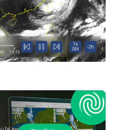
1x
-2h
:00
13:15
i fal