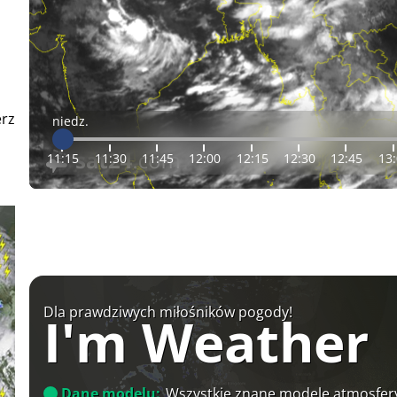
erz
niedz.
11:15
11:30
11:45
12:00
12:15
12:30
12:45
13
Dla prawdziwych miłośników pogody!
I'm Weather
Dane modelu:
Wszystkie znane modele atmosfery 