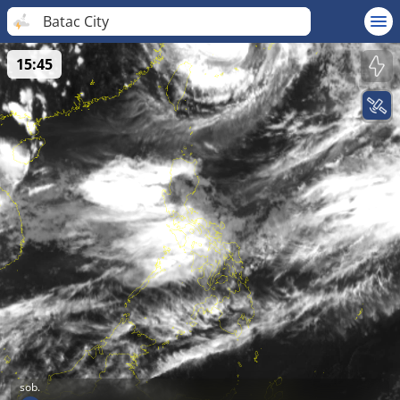
Batac City
15:45
sob.