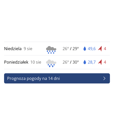
Niedziela
9 sie
26°
/
29°
49,6
4
Poniedziałek
10 sie
26°
/
30°
28,7
4
Prognoza pogody na 14 dni