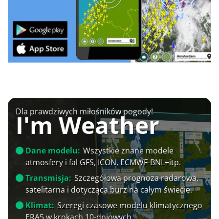
Dla prawdziwych miłośników pogody!
I'm Weather
Dane modelu:
Wszystkie znane modele
atmosfery i fal GFS, ICON, ECMWF-BNL+itp.
Transmisja:
Szczegółowa prognoza radarowa,
satelitarna i dotycząca burz na całym świecie.
Klimat:
Szeregi czasowe modelu klimatycznego
ERA5 w krokach 10-dniowych.