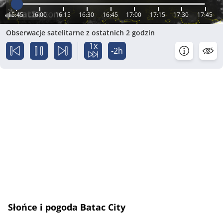
15:45
16:00
16:15
16:30
16:45
17:00
17:15
17:30
17:45
Obserwacje satelitarne z ostatnich 2 godzin
1x
-2h
Słońce i pogoda Batac City