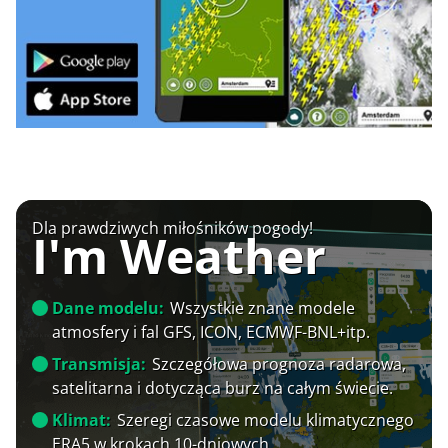
Dla prawdziwych miłośników pogody!
I'm Weather
Dane modelu:
Wszystkie znane modele
atmosfery i fal GFS, ICON, ECMWF-BNL+itp.
Transmisja:
Szczegółowa prognoza radarowa,
satelitarna i dotycząca burz na całym świecie.
Klimat:
Szeregi czasowe modelu klimatycznego
ERA5 w krokach 10-dniowych.