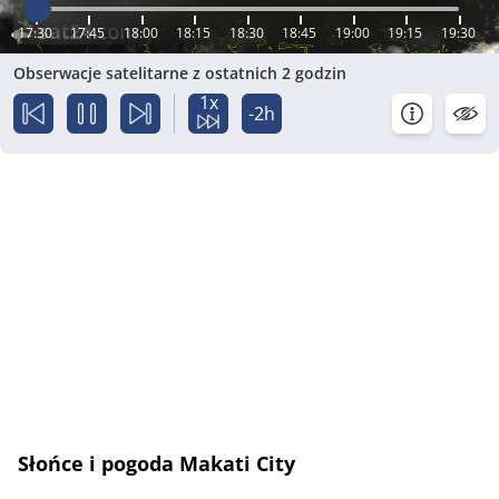
17:30
17:45
18:00
18:15
18:30
18:45
19:00
19:15
19:30
Obserwacje satelitarne z ostatnich 2 godzin
1x
-2h
Słońce i pogoda Makati City