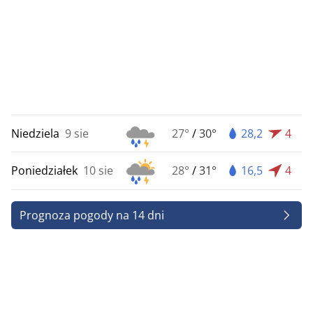
Niedziela
9 sie
27°
/
30°
28,2
4
Poniedziałek
10 sie
28°
/
31°
16,5
4
Prognoza pogody na 14 dni