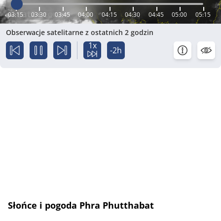
03:15
03:30
03:45
04:00
04:15
04:30
04:45
05:00
05:15
Obserwacje satelitarne z ostatnich 2 godzin
1x
-2h
Słońce i pogoda Phra Phutthabat