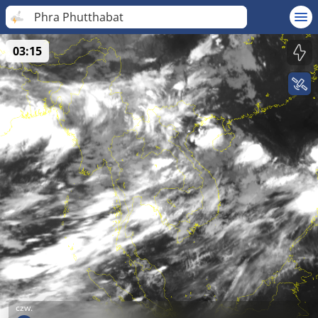
Phra Phutthabat
03:15
czw.