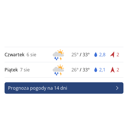
Czwartek
6 sie
25°
/
33°
2,8
2
Piątek
7 sie
26°
/
33°
2,1
2
Prognoza pogody na 14 dni