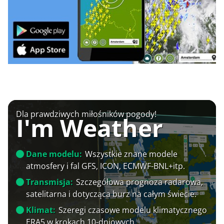
Dla prawdziwych miłośników pogody!
I'm Weather
Dane modelu:
Wszystkie znane modele
atmosfery i fal GFS, ICON, ECMWF-BNL+itp.
Transmisja:
Szczegółowa prognoza radarowa,
satelitarna i dotycząca burz na całym świecie.
Klimat:
Szeregi czasowe modelu klimatycznego
ERA5 w krokach 10-dniowych.