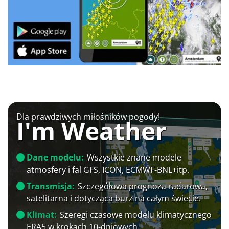
Dla prawdziwych miłośników pogody!
I'm Weather
Dane modelu:
Wszystkie znane modele
atmosfery i fal GFS, ICON, ECMWF-BNL+itp.
Transmisja:
Szczegółowa prognoza radarowa,
satelitarna i dotycząca burz na całym świecie.
Klimat:
Szeregi czasowe modelu klimatycznego
ERA5 w krokach 10-dniowych.