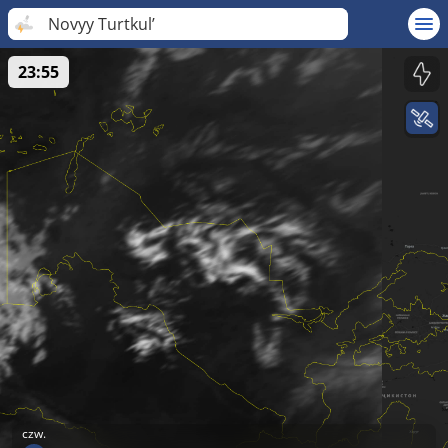
Novyy Turtkul’
23:55
czw.