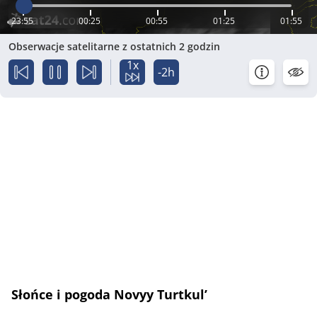
23:55
00:25
00:55
01:25
01:55
Obserwacje satelitarne z ostatnich 2 godzin
1x
-2h
Słońce i pogoda Novyy Turtkul’