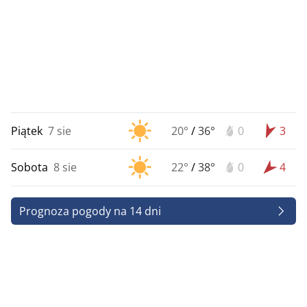
Piątek
7 sie
20°
/
36°
0
3
Sobota
8 sie
22°
/
38°
0
4
Prognoza pogody na 14 dni