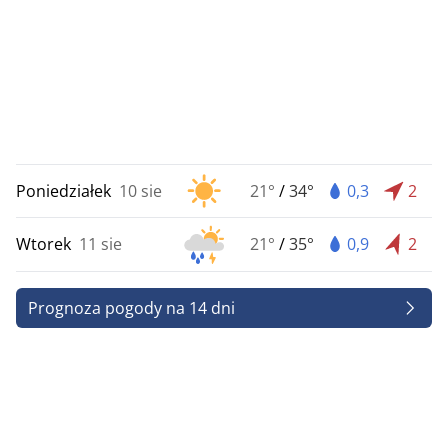
Poniedziałek
10 sie
21°
/
34°
0,3
2
Wtorek
11 sie
21°
/
35°
0,9
2
Prognoza pogody na 14 dni