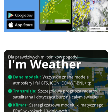
Dla prawdziwych miłośników pogody!
I'm Weather
Dane modelu:
Wszystkie znane modele
atmosfery i fal GFS, ICON, ECMWF-BNL+itp.
Transmisja:
Szczegółowa prognoza radarowa,
satelitarna i dotycząca burz na całym świecie.
Klimat:
Szeregi czasowe modelu klimatycznego
ERA5 w krokach 10-dniowych.