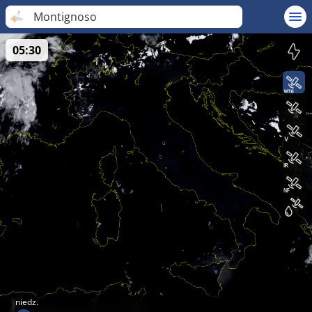
Montignoso
05:30
niedz.