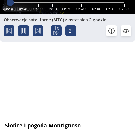
05:30
05:40
06:00
06:10
06:30
06:40
07:00
07:10
07:30
Obserwacje satelitarne (MTG) z ostatnich 2 godzin
1x
-2h
Słońce i pogoda Montignoso