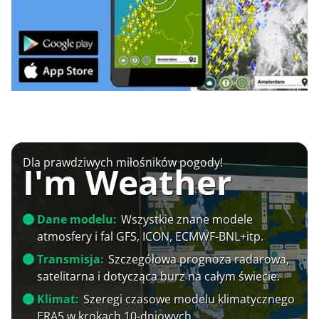
Dla prawdziwych miłośników pogody!
I'm Weather
Dane modelu:
Wszystkie znane modele
atmosfery i fal GFS, ICON, ECMWF-BNL+itp.
Transmisja:
Szczegółowa prognoza radarowa,
satelitarna i dotycząca burz na całym świecie.
Klimat:
Szeregi czasowe modelu klimatycznego
ERA5 w krokach 10-dniowych.