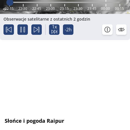
22:15
22:30
22:45
23:00
23:15
23:30
23:45
00:00
00:15
Obserwacje satelitarne z ostatnich 2 godzin
1x
-2h
Słońce i pogoda Raipur