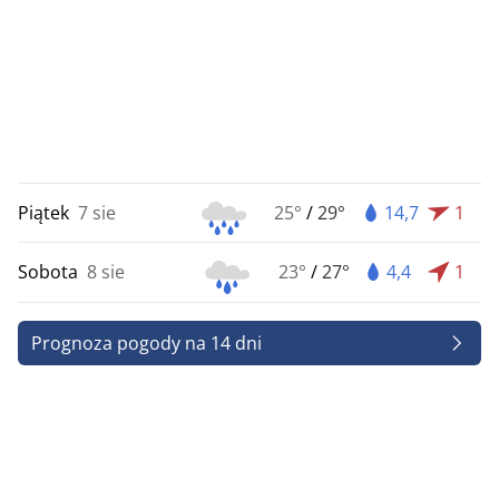
Piątek
7 sie
25°
/
29°
14,7
1
Sobota
8 sie
23°
/
27°
4,4
1
Prognoza pogody na 14 dni