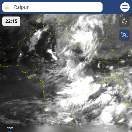
Raipur
22:15
czw.
pt.