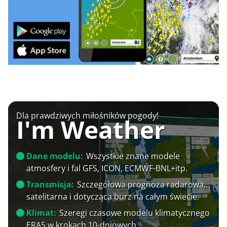
Dla prawdziwych miłośników pogody!
I'm Weather
Dane modelu:
Wszystkie znane modele
atmosfery i fal GFS, ICON, ECMWF-BNL+itp.
Transmisja:
Szczegółowa prognoza radarowa,
satelitarna i dotycząca burz na całym świecie.
Klimat:
Szeregi czasowe modelu klimatycznego
ERA5 w krokach 10-dniowych.