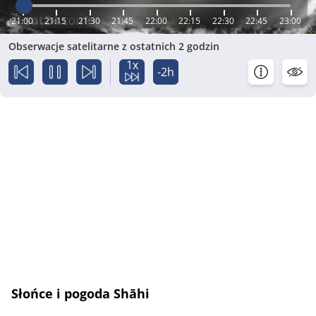
21:00
21:15
21:30
21:45
22:00
22:15
22:30
22:45
23:00
Obserwacje satelitarne z ostatnich 2 godzin
1x
-2h
Słońce i pogoda Shāhi