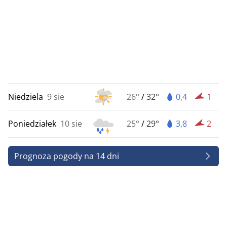
Niedziela
9 sie
26°
/
32°
0,4
1
Poniedziałek
10 sie
25°
/
29°
3,8
2
Prognoza pogody na 14 dni