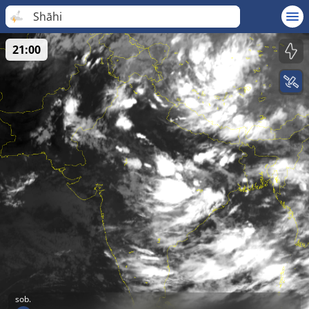
Shāhi
21:00
sob.