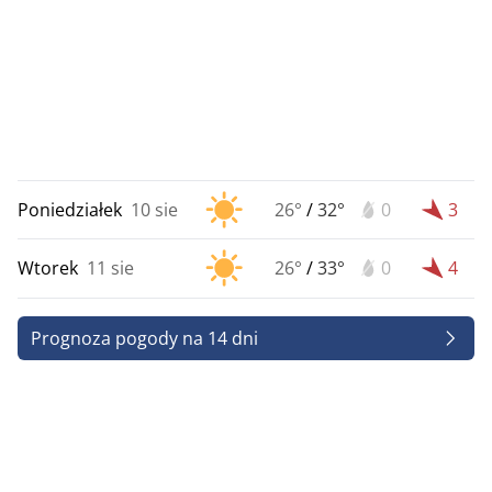
Poniedziałek
10 sie
26°
/
32°
0
3
Wtorek
11 sie
26°
/
33°
0
4
Prognoza pogody na 14 dni