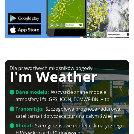
Dla prawdziwych miłośników pogody!
I'm Weather
Dane modelu:
Wszystkie znane modele
atmosfery i fal GFS, ICON, ECMWF-BNL+itp.
Transmisja:
Szczegółowa prognoza radarowa,
satelitarna i dotycząca burz na całym świecie.
Klimat:
Szeregi czasowe modelu klimatycznego
ERA5 w krokach 10-dniowych.