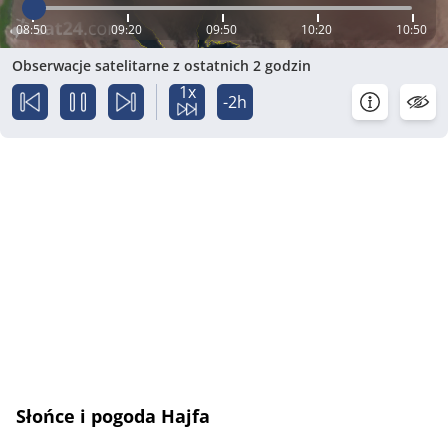
08:50
09:20
09:50
10:20
10:50
Obserwacje satelitarne z ostatnich 2 godzin
1x
-2h
Słońce i pogoda Hajfa