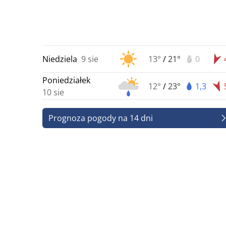
Niedziela
9 sie
13°
/
21°
0
Poniedziałek
12°
/
23°
1,3
10 sie
Prognoza pogody na 14 dni