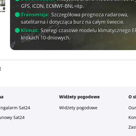
GFS, ICON, ECMWF-BNL+itp.
Transmisja:
Szczegółowa prognoza radarowa,
satelitarna i dotycząca burz na całym świecie.
Klimat:
Szeregi czasowe modelu klimatycznego 
krokach 10-dniowych.
t
na
Widżety pogodowe
O s
ningalarm Sat24
Widżety pogodowe
Our
runowy Sat24
Kon
Zas