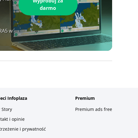
Wypróbuj za
darmo
ERA5 w
ieci Infoplaza
Premium
 Story
Premium ads free
takt i opinie
trzeżenie i prywatność