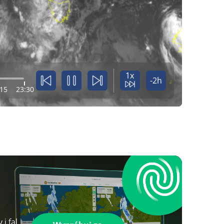
1x
-2h
:15
23:30
i fal