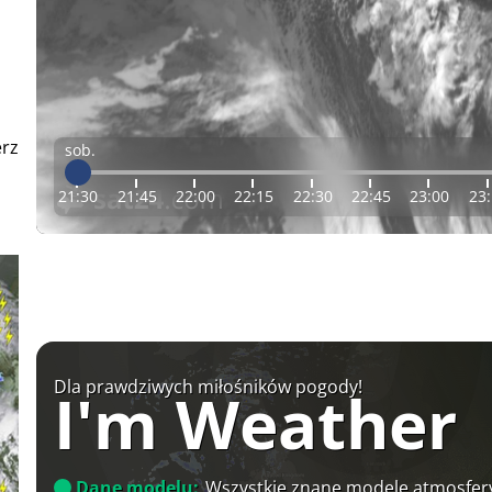
erz
sob.
21:30
21:45
22:00
22:15
22:30
22:45
23:00
23
Dla prawdziwych miłośników pogody!
I'm Weather
Dane modelu:
Wszystkie znane modele atmosfery 