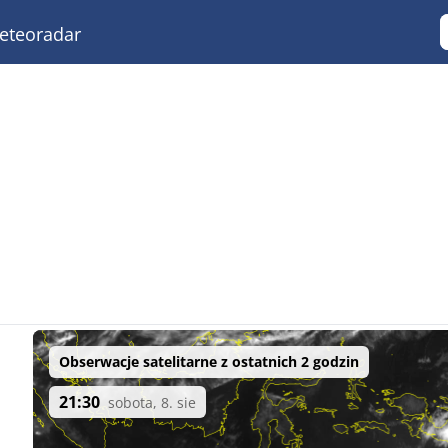
teoradar
Obserwacje satelitarne z ostatnich 2 godzin
21:30
sobota, 8. sie