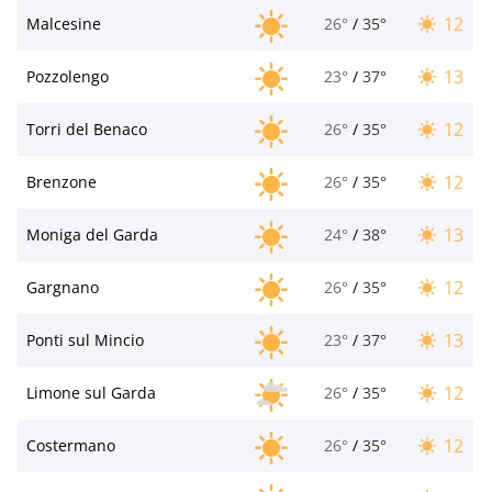
12
Malcesine
26°
/
35°
13
Pozzolengo
23°
/
37°
12
Torri del Benaco
26°
/
35°
12
Brenzone
26°
/
35°
13
Moniga del Garda
24°
/
38°
12
Gargnano
26°
/
35°
13
Ponti sul Mincio
23°
/
37°
12
Limone sul Garda
26°
/
35°
12
Costermano
26°
/
35°