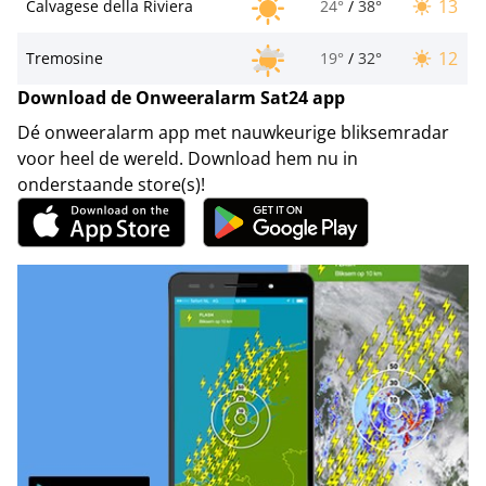
13
Calvagese della Riviera
24°
/
38°
12
Tremosine
19°
/
32°
Download de Onweeralarm Sat24 app
Dé onweeralarm app met nauwkeurige bliksemradar
voor heel de wereld. Download hem nu in
onderstaande store(s)!