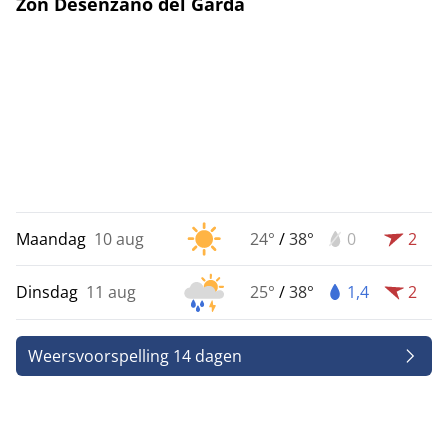
Zon Desenzano del Garda
Maandag
10 aug
24°
/
38°
0
2
Dinsdag
11 aug
25°
/
38°
1,4
2
Weersvoorspelling 14 dagen