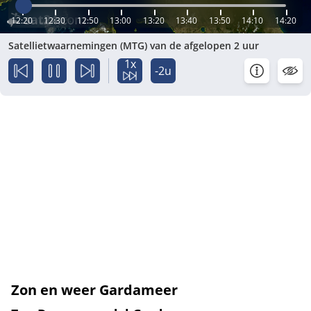
12:20
12:30
12:50
13:00
13:20
13:40
13:50
14:10
14:20
Satellietwaarnemingen (MTG) van de afgelopen 2 uur
1x
-2u
Zon en weer Gardameer