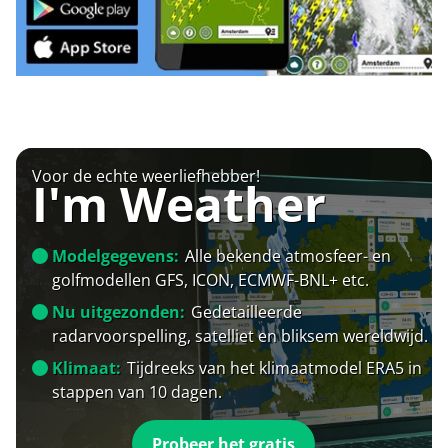
Voor de echte weerliefhebber!
I'm Weather
Modelgegevens:
Alle bekende atmosfeer- en
golfmodellen GFS, ICON, ECMWF-BNL+ etc.
Nu uitgezonden:
Gedetailleerde
radarvoorspelling, satelliet en bliksem wereldwijd.
Klimaat:
Tijdreeks van het klimaatmodel ERA5 in
stappen van 10 dagen.
Probeer het gratis