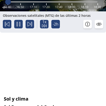
16:40
16:50
17:10
17:20
17:40
18:00
18:10
18:30
Observaciones satelitales (MTG) de las últimas 2 horas
1x
-2h
Sol y clima