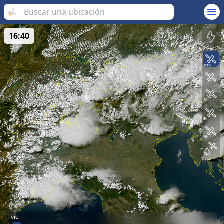
16:40
vie