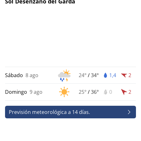
Sol Desenzano del Garda
Sábado
8 ago
24°
/
34°
1,4
2
Domingo
9 ago
25°
/
36°
0
2
Previsión meteorológica a 14 días.