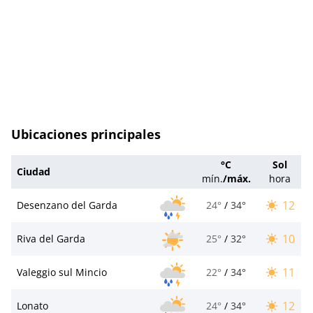
Ubicaciones principales
°C
Sol
Ciudad
mín.
/
máx.
hora
12
Desenzano del Garda
24°
/
34°
10
Riva del Garda
25°
/
32°
11
Valeggio sul Mincio
22°
/
34°
12
Lonato
24°
/
34°