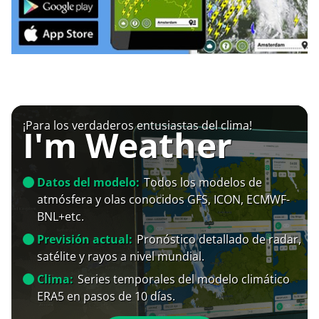
¡Para los verdaderos entusiastas del clima!
I'm Weather
Datos del modelo:
Todos los modelos de
atmósfera y olas conocidos GFS, ICON, ECMWF-
BNL+etc.
Previsión actual:
Pronóstico detallado de radar,
satélite y rayos a nivel mundial.
Clima:
Series temporales del modelo climático
ERA5 en pasos de 10 días.