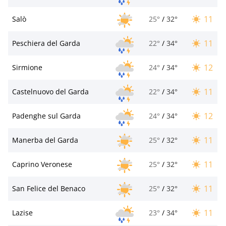
11
Salò
25°
/
32°
11
Peschiera del Garda
22°
/
34°
12
Sirmione
24°
/
34°
11
Castelnuovo del Garda
22°
/
34°
12
Padenghe sul Garda
24°
/
34°
11
Manerba del Garda
25°
/
32°
11
Caprino Veronese
25°
/
32°
11
San Felice del Benaco
25°
/
32°
11
Lazise
23°
/
34°