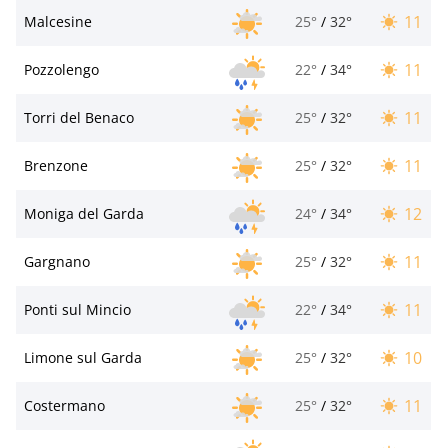
11
Malcesine
25°
/
32°
11
Pozzolengo
22°
/
34°
11
Torri del Benaco
25°
/
32°
11
Brenzone
25°
/
32°
12
Moniga del Garda
24°
/
34°
11
Gargnano
25°
/
32°
11
Ponti sul Mincio
22°
/
34°
10
Limone sul Garda
25°
/
32°
11
Costermano
25°
/
32°