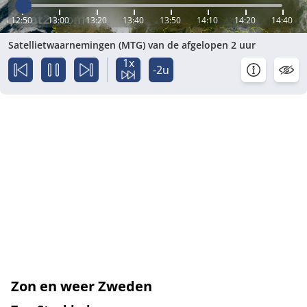
12:50
13:00
13:20
13:40
13:50
14:10
14:20
14:40
Satellietwaarnemingen (MTG) van de afgelopen 2 uur
1x
-2u
Zon en weer Zweden