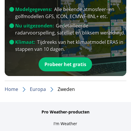
Modelgegevens:
Alle bekende atmosfeer- en
golfmodellen GFS, ICON, ECMWF-BNL+ etc.
Nu uitgezonden:
Gedetailleerde
radarvoorspelling, satelliet en bliksem wereldwijd.
Klimaat:
Tijdreeks van het klimaatmodel ERA5 in
stappen van 10 dagen.
Probeer het gratis
Home
Europa
Zweden
Pro Weather-producten
I'm Weather