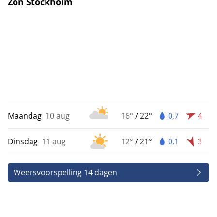
Zon Stockholm
Maandag
10 aug
16°
/
22°
0,7
4
Dinsdag
11 aug
12°
/
21°
0,1
3
Weersvoorspelling 14 dagen