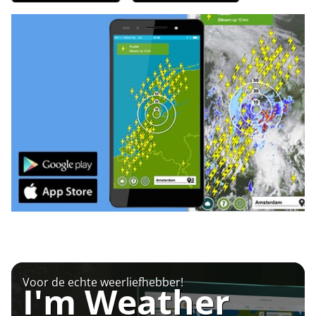
Voor de echte weerliefhebber!
I'm Weather