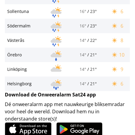
6
Sollentuna
16°
/
23°
6
Södermalm
16°
/
23°
8
Västerås
14°
/
22°
10
Örebro
14°
/
21°
9
Linköping
14°
/
21°
6
Helsingborg
14°
/
21°
Download de Onweeralarm Sat24 app
Dé onweeralarm app met nauwkeurige bliksemradar
voor heel de wereld. Download hem nu in
onderstaande store(s)!