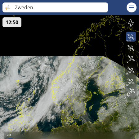
Zweden
12:50
zo