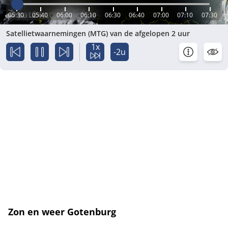
05:30
05:40
06:00
06:10
06:30
06:40
07:00
07:10
07:30
Satellietwaarnemingen (MTG) van de afgelopen 2 uur
1x
-2u
Zon en weer Gotenburg