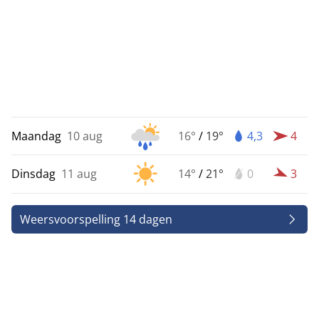
Maandag
10 aug
16°
/
19°
4,3
4
Dinsdag
11 aug
14°
/
21°
0
3
Weersvoorspelling 14 dagen