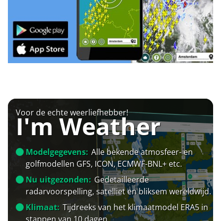
Voor de echte weerliefhebber!
I'm Weather
Modelgegevens:
Alle bekende atmosfeer- en
golfmodellen GFS, ICON, ECMWF-BNL+ etc.
Nu uitgezonden:
Gedetailleerde
radarvoorspelling, satelliet en bliksem wereldwijd.
Klimaat:
Tijdreeks van het klimaatmodel ERA5 in
stappen van 10 dagen.