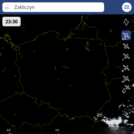
Zakliczyn
23:30
za
zo