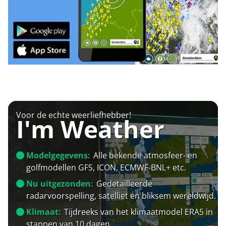
Voor de echte weerliefhebber!
I'm Weather
Modelgegevens:
Alle bekende atmosfeer- en
golfmodellen GFS, ICON, ECMWF-BNL+ etc.
Nu uitgezonden:
Gedetailleerde
radarvoorspelling, satelliet en bliksem wereldwijd.
Klimaat:
Tijdreeks van het klimaatmodel ERA5 in
stappen van 10 dagen.