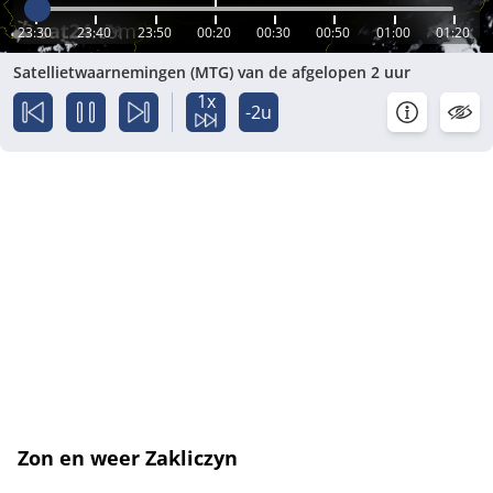
23:30
23:40
23:50
00:20
00:30
00:50
01:00
01:20
Satellietwaarnemingen (MTG) van de afgelopen 2 uur
1x
-2u
Zon en weer Zakliczyn