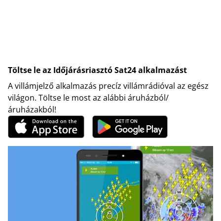
Töltse le az Időjárásriasztó Sat24 alkalmazást
A villámjelző alkalmazás precíz villámrádióval az egész
világon. Töltse le most az alábbi áruházból/
áruházakból!