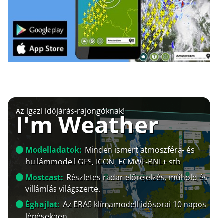
Az igazi időjárás-rajongóknak!
I'm Weather
Modelladatok:
Minden ismert atmoszféra- és
hullámmodell GFS, ICON, ECMWF-BNL+ stb.
Mostcast:
Részletes radar előrejelzés, műhold és
villámlás világszerte.
Éghajlat:
Az ERA5 klímamodell idősorai 10 napos
lépésekben.