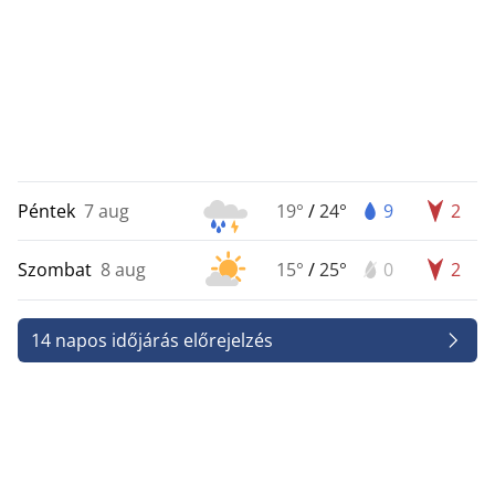
Péntek
7 aug
19°
/
24°
9
2
Szombat
8 aug
15°
/
25°
0
2
14 napos időjárás előrejelzés