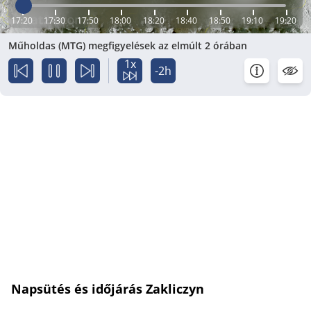
17:20
17:30
17:50
18:00
18:20
18:40
18:50
19:10
19:20
Műholdas (MTG) megfigyelések az elmúlt 2 órában
1x
-2h
Napsütés és időjárás Zakliczyn