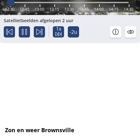
12:30
12:45
13:00
13:15
13:30
13:45
14:00
14:15
14:30
Satellietbeelden afgelopen 2 uur
1x
-2u
Zon en weer Brownsville