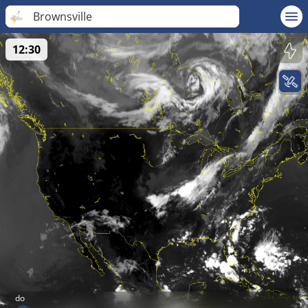
Brownsville
12:30
do