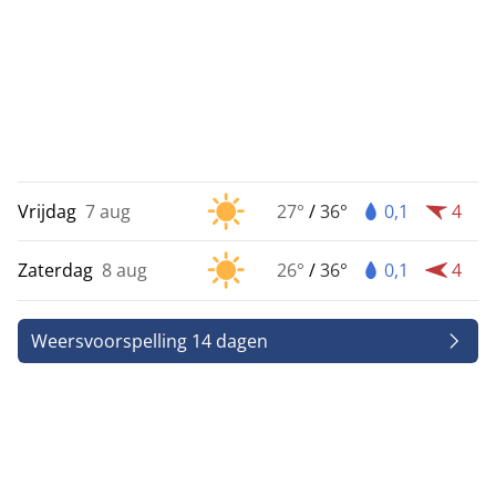
Vrijdag
7 aug
27°
/
36°
0,1
4
Zaterdag
8 aug
26°
/
36°
0,1
4
Weersvoorspelling 14 dagen