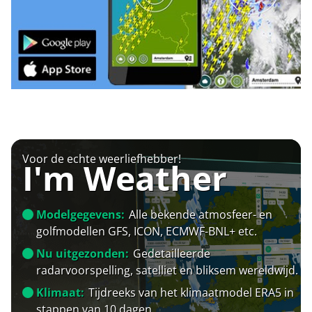
Voor de echte weerliefhebber!
I'm Weather
Modelgegevens:
Alle bekende atmosfeer- en
golfmodellen GFS, ICON, ECMWF-BNL+ etc.
Nu uitgezonden:
Gedetailleerde
radarvoorspelling, satelliet en bliksem wereldwijd.
Klimaat:
Tijdreeks van het klimaatmodel ERA5 in
stappen van 10 dagen.