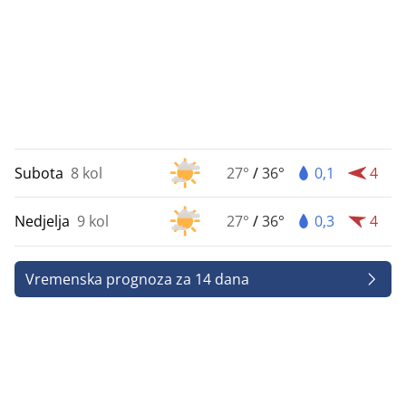
Subota
8 kol
27°
/
36°
0,1
4
Nedjelja
9 kol
27°
/
36°
0,3
4
Vremenska prognoza za 14 dana