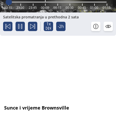
23:15
23:30
23:45
00:00
00:15
00:30
00:45
01:00
01:15
Satelitska promatranja u prethodna 2 sata
1x
-2h
Sunce i vrijeme Brownsville