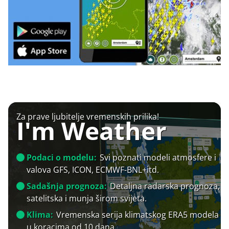
Za prave ljubitelje vremenskih prilika!
I'm Weather
Podaci o modelu:
Svi poznati modeli atmosfere i
valova GFS, ICON, ECMWF-BNL+itd.
Sadašnja prognoza:
Detaljna radarska prognoza,
satelitska i munja širom svijeta.
Klima:
Vremenska serija klimatskog ERA5 modela
u koracima od 10 dana.