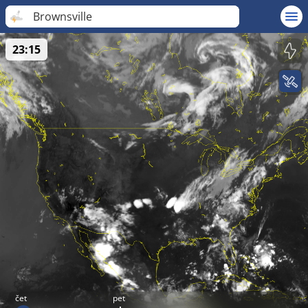
Brownsville
23:15
čet
pet