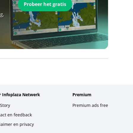
Probeer het gratis
g,
 Infoplaza Netwerk
Premium
Story
Premium ads free
act en feedback
laimer en privacy