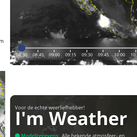
em
vr
08:30
08:45
09:00
09:15
09:30
09:45
10:00
10
Voor de echte weerliefhebber!
I'm Weather
Modelgegevens:
Alle bekende atmosfeer- en