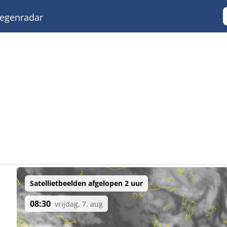
egenradar
Satellietbeelden afgelopen 2 uur
08:30
vrijdag, 7. aug