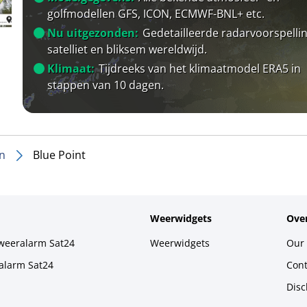
golfmodellen GFS, ICON, ECMWF-BNL+ etc.
Nu uitgezonden:
Gedetailleerde radarvoorspellin
satelliet en bliksem wereldwijd.
Klimaat:
Tijdreeks van het klimaatmodel ERA5 in
stappen van 10 dagen.
n
Blue Point
Weerwidgets
Over
weeralarm Sat24
Weerwidgets
Our 
alarm Sat24
Cont
Disc