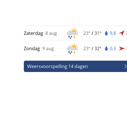
Zaterdag
8 aug
23°
/
31°
9,8
Zondag
9 aug
23°
/
32°
0,3
Weersvoorspelling 14 dagen