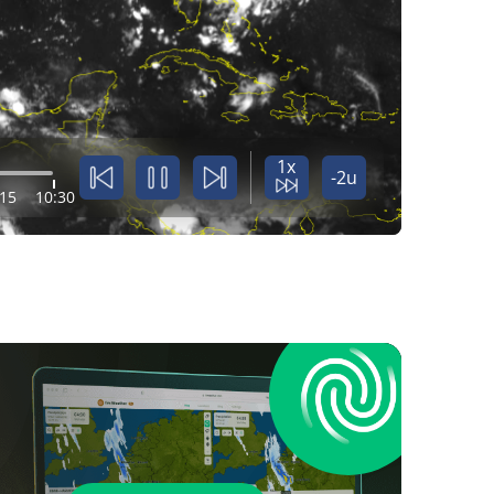
1x
-2u
:15
10:30