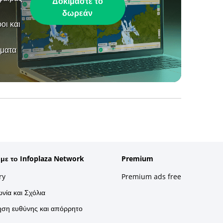
Δοκιμάστε το
δωρεάν
οι και
ήματα
 με το Infoplaza Network
Premium
ry
Premium ads free
νία και Σχόλια
ση ευθύνης και απόρρητο