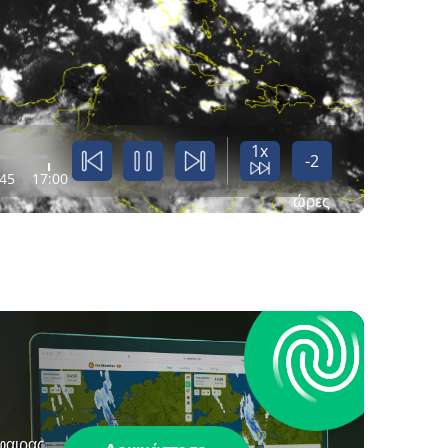
1x
-2
:45
17:00
ώρες
φαιρας