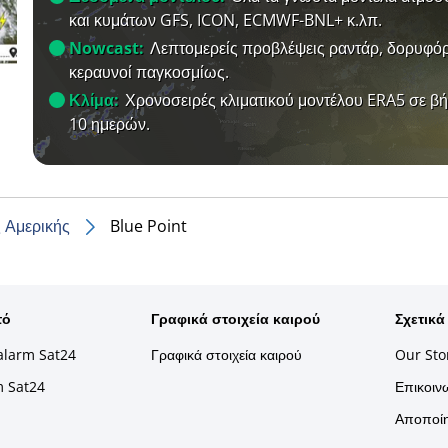
και κυμάτων GFS, ICON, ECMWF-BNL+ κ.λπ.
Nowcast:
Λεπτομερείς προβλέψεις ραντάρ, δορυφόρ
κεραυνοί παγκοσμίως.
Κλίμα:
Χρονοσειρές κλιματικού μοντέλου ERA5 σε β
10 ημερών.
 Αμερικής
Blue Point
τό
Γραφικά στοιχεία καιρού
Σχετικά
alarm Sat24
Γραφικά στοιχεία καιρού
Our Sto
m Sat24
Επικοινω
Αποποίη