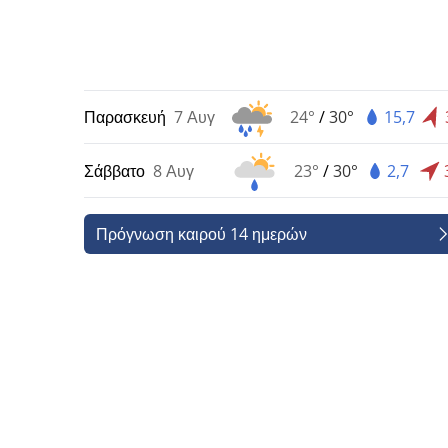
Παρασκευή
7 Αυγ
24°
/
30°
15,7
Σάββατο
8 Αυγ
23°
/
30°
2,7
Πρόγνωση καιρού 14 ημερών