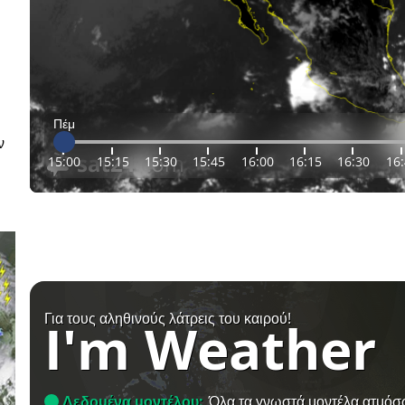
Πέμ
ν
15:00
15:15
15:30
15:45
16:00
16:15
16:30
16
Για τους αληθινούς λάτρεις του καιρού!
I'm Weather
Δεδομένα μοντέλου:
Όλα τα γνωστά μοντέλα ατμόσ