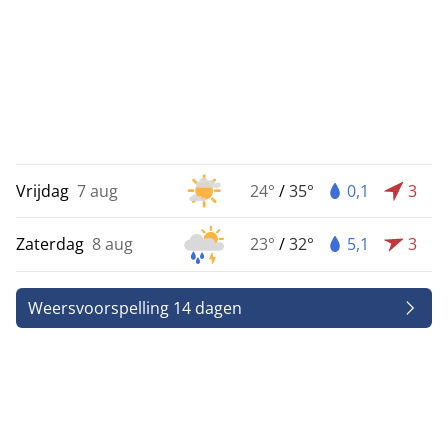
Vrijdag
7 aug
24°
/
35°
0,1
3
Zaterdag
8 aug
23°
/
32°
5,1
3
Weersvoorspelling 14 dagen