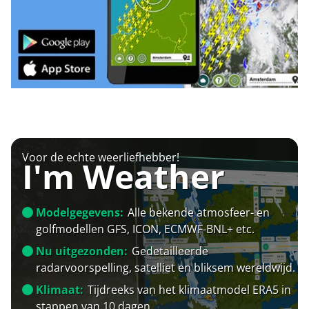
Voor de echte weerliefhebber!
I'm Weather
Modelgegevens:
Alle bekende atmosfeer- en
golfmodellen GFS, ICON, ECMWF-BNL+ etc.
Nu uitgezonden:
Gedetailleerde
radarvoorspelling, satelliet en bliksem wereldwijd.
Klimaat:
Tijdreeks van het klimaatmodel ERA5 in
stappen van 10 dagen.