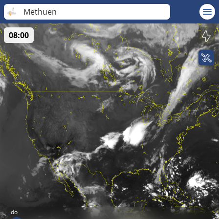
Methuen
08:00
do