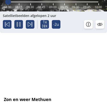
08:00
08:15
08:30
08:45
09:00
09:15
09:30
09:45
10:00
Satellietbeelden afgelopen 2 uur
1x
-2u
Zon en weer Methuen