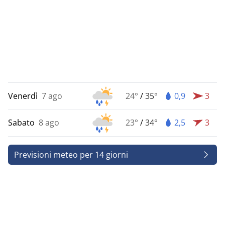
Venerdì
7 ago
24°
/
35°
0,9
3
Sabato
8 ago
23°
/
34°
2,5
3
Previsioni meteo per 14 giorni