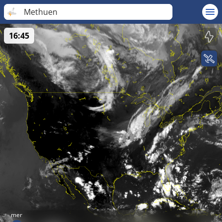
Methuen
16:45
mer