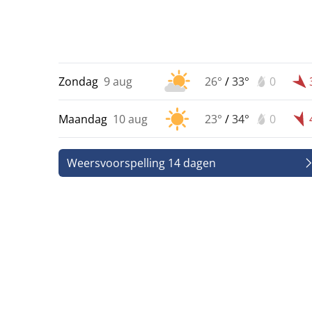
Zondag
9 aug
26°
/
33°
0
Maandag
10 aug
23°
/
34°
0
Weersvoorspelling 14 dagen