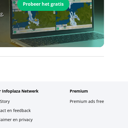
Probeer het gratis
g,
 Infoplaza Netwerk
Premium
Story
Premium ads free
act en feedback
laimer en privacy