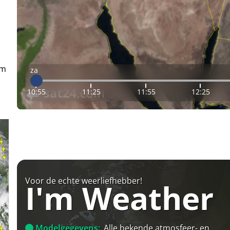
em
za
10:55
11:25
11:55
12:25
Voor de echte weerliefhebber!
I'm Weather
Modelgegevens:
Alle bekende atmosfeer- en