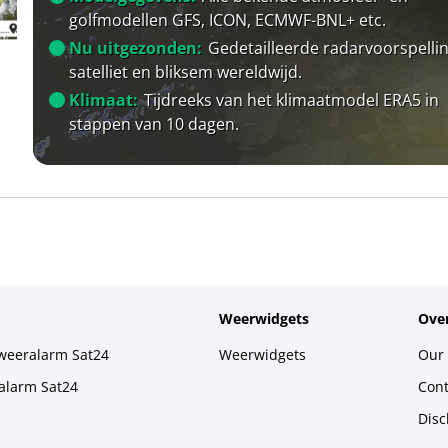
golfmodellen GFS, ICON, ECMWF-BNL+ etc.
Nu uitgezonden:
Gedetailleerde radarvoorspellin
satelliet en bliksem wereldwijd.
Klimaat:
Tijdreeks van het klimaatmodel ERA5 in
stappen van 10 dagen.
Weerwidgets
Over
weeralarm Sat24
Weerwidgets
Our 
alarm Sat24
Cont
Disc