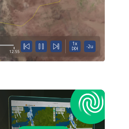
1x
-2u
12:55