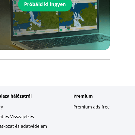
Próbáld ki ingyen
plaza hálózatról
Premium
ry
Premium ads free
t és Visszajelzés
latkozat és adatvédelem