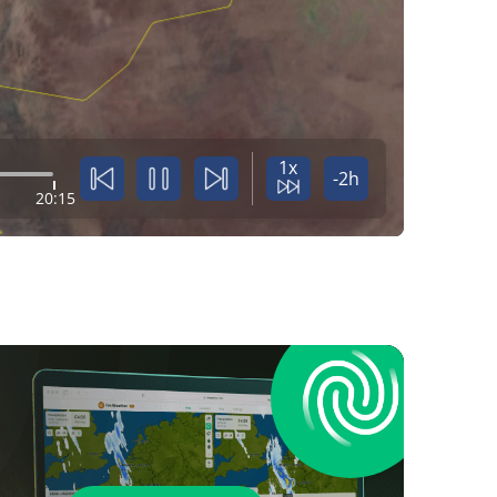
1x
-2h
20:15