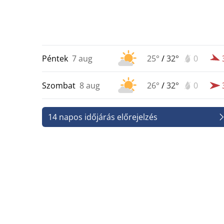
Péntek
7 aug
25°
/
32°
0
Szombat
8 aug
26°
/
32°
0
14 napos időjárás előrejelzés