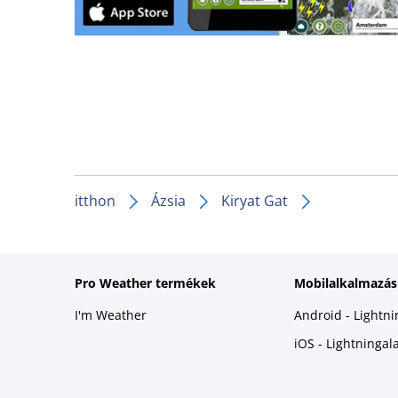
itthon
Ázsia
Kiryat Gat
Pro Weather termékek
Mobilalkalmazás
I'm Weather
Android - Lightn
iOS - Lightninga