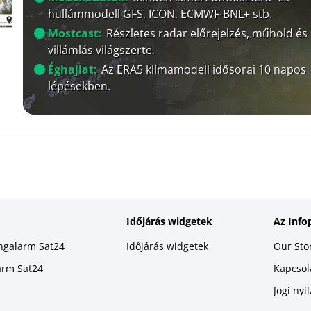
hullámmodell GFS, ICON, ECMWF-BNL+ stb.
Mostcast:
Részletes radar előrejelzés, műhold és
villámlás világszerte.
Éghajlat:
Az ERA5 klímamodell idősorai 10 napos
lépésekben.
Időjárás widgetek
Az Info
ingalarm Sat24
Időjárás widgetek
Our Sto
larm Sat24
Kapcsola
Jogi nyi