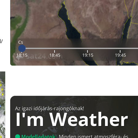
l/
Cs
18:15
18:45
19:15
19:45
Az igazi időjárás-rajongóknak!
I'm Weather
Modelladatok:
Minden ismert atmoszféra- és