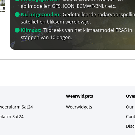
golfmodellen GFS, ICON, ECMWF-BNL+ etc.
Nu uitgezonden:
Gedetailleerde radarvoorspellin
satelliet en bliksem wereldwijd.
Klimaat:
Tijdreeks van het klimaatmodel ERA5 in
stappen van 10 dagen.
Weerwidgets
Over
weeralarm Sat24
Weerwidgets
Our 
alarm Sat24
Cont
Disc