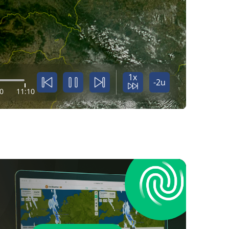
1x
-2u
0
11:10