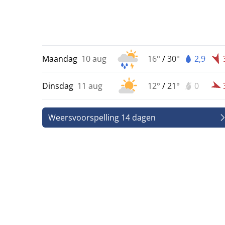
Maandag
10 aug
16°
/
30°
2,9
Dinsdag
11 aug
12°
/
21°
0
Weersvoorspelling 14 dagen