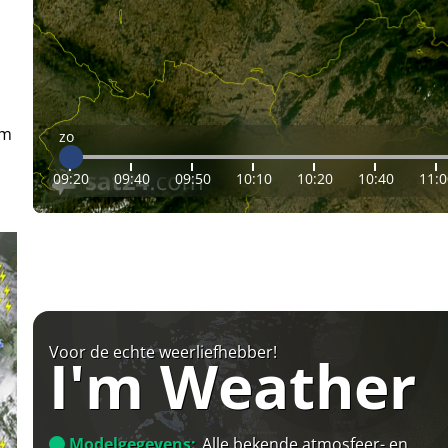
em
zo
09:20
09:40
09:50
10:10
10:20
10:40
11:0
Voor de echte weerliefhebber!
I'm Weather
Modelgegevens:
Alle bekende atmosfeer- en