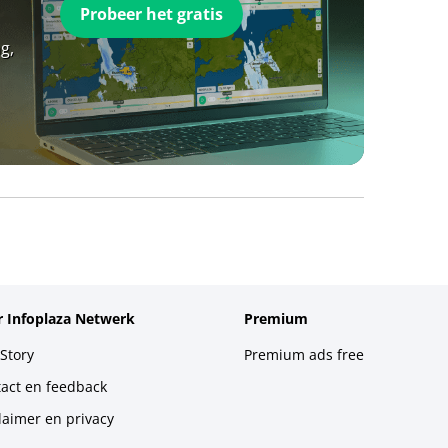
Probeer het gratis
g,
 Infoplaza Netwerk
Premium
Story
Premium ads free
act en feedback
laimer en privacy