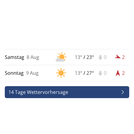
Samstag
8 Aug
13°
/
23°
0
2
Sonntag
9 Aug
13°
/
27°
0
2
14 Tage Wettervorhersage