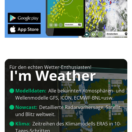
Für den echten Wetter-Enthusiasten!
I'm Weather
Modelldaten:
Alle bekannten Atmosphären- und
Wellenmodelle GFS, ICON, ECMWF-BNL+usw.
Nowcast:
Detaillierte Radarvorhersage, Satellit
und Blitz weltweit.
Klima:
Zeitreihen des Klimamodells ERA5 in 10-
Tages-Schritten.