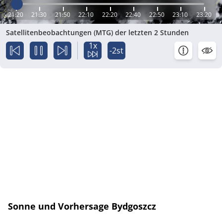
21:20
21:30
21:50
22:10
22:20
22:40
22:50
23:10
23:20
Satellitenbeobachtungen (MTG) der letzten 2 Stunden
1x
-2st
Sonne und Vorhersage Bydgoszcz