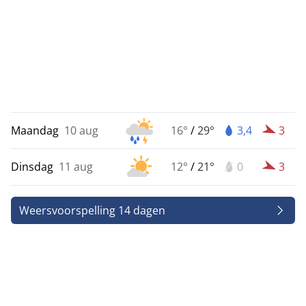
Maandag
10 aug
16°
/
29°
3,4
3
Dinsdag
11 aug
12°
/
21°
0
3
Weersvoorspelling 14 dagen