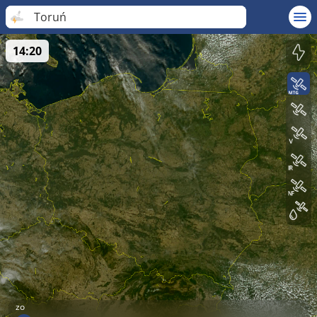
Toruń
14:20
zo