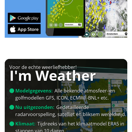
Voor de echte weerliefhebber!
I'm Weather
Modelgegevens:
Alle bekende atmosfeer- en
golfmodellen GFS, ICON, ECMWF-BNL+ etc.
Nu uitgezonden:
Gedetailleerde
radarvoorspelling, satelliet en bliksem wereldwijd.
Klimaat:
Tijdreeks van het klimaatmodel ERA5 in
stappen van 10 dagen.