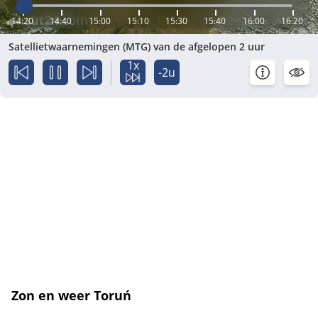
14:20
14:40
15:00
15:10
15:30
15:40
16:00
16:20
Satellietwaarnemingen (MTG) van de afgelopen 2 uur
1x
-2u
Zon en weer Toruń