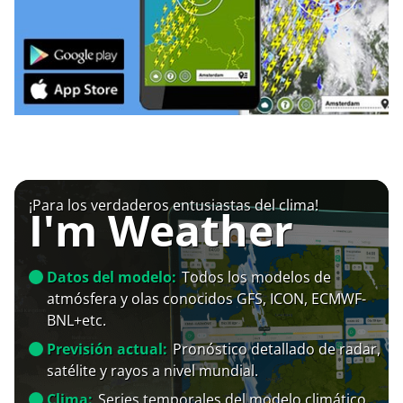
¡Para los verdaderos entusiastas del clima!
I'm Weather
Datos del modelo:
Todos los modelos de
atmósfera y olas conocidos GFS, ICON, ECMWF-
BNL+etc.
Previsión actual:
Pronóstico detallado de radar,
satélite y rayos a nivel mundial.
Clima:
Series temporales del modelo climático