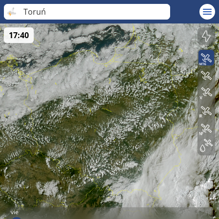
Toruń
17:40
vie