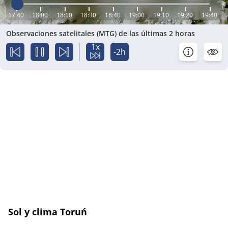
17:40
18:00
18:10
18:30
18:40
19:00
19:10
19:20
19:40
Observaciones satelitales (MTG) de las últimas 2 horas
1x
-2h
Sol y clima Toruń