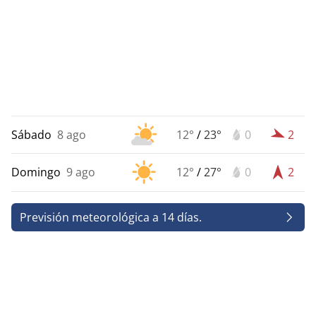
Sábado
8 ago
12°
/
23°
0
2
Domingo
9 ago
12°
/
27°
0
2
Previsión meteorológica a 14 días.