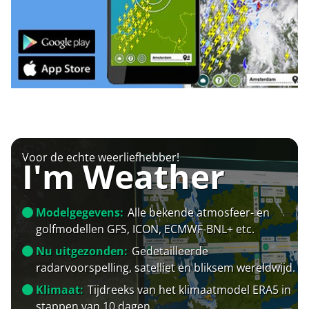
Voor de echte weerliefhebber!
I'm Weather
Modelgegevens:
Alle bekende atmosfeer- en
golfmodellen GFS, ICON, ECMWF-BNL+ etc.
Nu uitgezonden:
Gedetailleerde
radarvoorspelling, satelliet en bliksem wereldwijd.
Klimaat:
Tijdreeks van het klimaatmodel ERA5 in
stappen van 10 dagen.