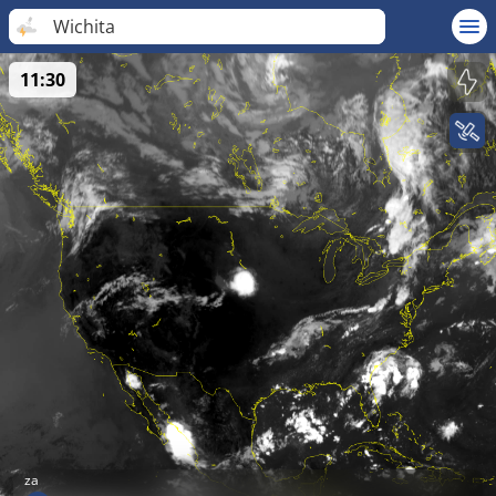
Wichita
11:30
za