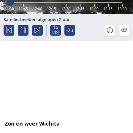
11:30
11:45
12:00
12:15
12:30
12:45
13:00
13:15
13:30
Satellietbeelden afgelopen 2 uur
1x
-2u
Zon en weer Wichita