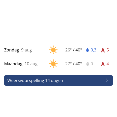
Zondag
9 aug
26°
/
40°
0,3
5
Maandag
10 aug
27°
/
40°
0
4
Weersvoorspelling 14 dagen