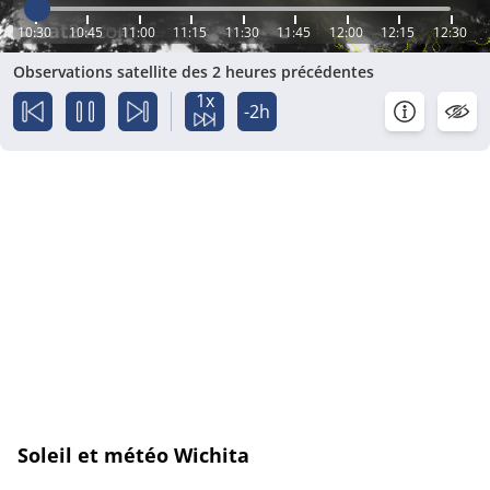
10:30
10:45
11:00
11:15
11:30
11:45
12:00
12:15
12:30
Observations satellite des 2 heures précédentes
1x
-2h
Soleil et météo Wichita