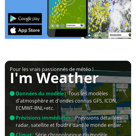
Pour les vrais passionnés de météo !
I'm Weather
Données du modèle :
Tous les modèles
d'atmosphère et d'ondes connus GFS, ICON,
ECMWF-BNL+etc.
Prévisions immédiates :
Prévisions détaillées
radar, satellite et foudre dans le monde entier.
Climat:
Série chronologique du modèle