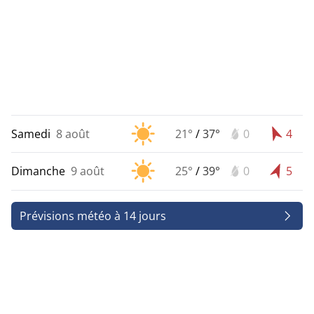
Samedi
8 août
21°
/
37°
0
4
Dimanche
9 août
25°
/
39°
0
5
Prévisions météo à 14 jours