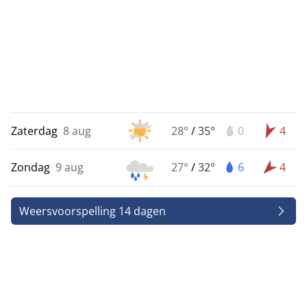
Zaterdag
8 aug
28°
/
35°
0
4
Zondag
9 aug
27°
/
32°
6
4
Weersvoorspelling 14 dagen