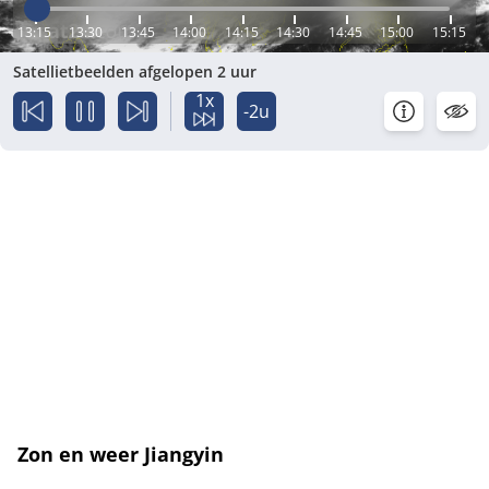
13:15
13:30
13:45
14:00
14:15
14:30
14:45
15:00
15:15
Satellietbeelden afgelopen 2 uur
1x
-2u
Zon en weer Jiangyin