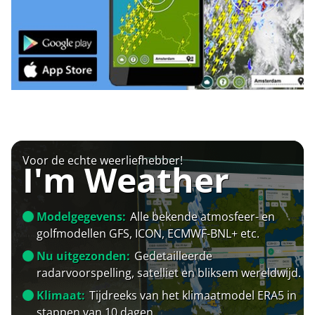
Voor de echte weerliefhebber!
I'm Weather
Modelgegevens:
Alle bekende atmosfeer- en
golfmodellen GFS, ICON, ECMWF-BNL+ etc.
Nu uitgezonden:
Gedetailleerde
radarvoorspelling, satelliet en bliksem wereldwijd.
Klimaat:
Tijdreeks van het klimaatmodel ERA5 in
stappen van 10 dagen.