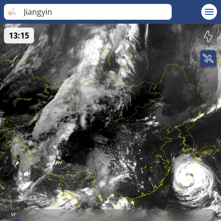
Jiangyin
13:15
vr