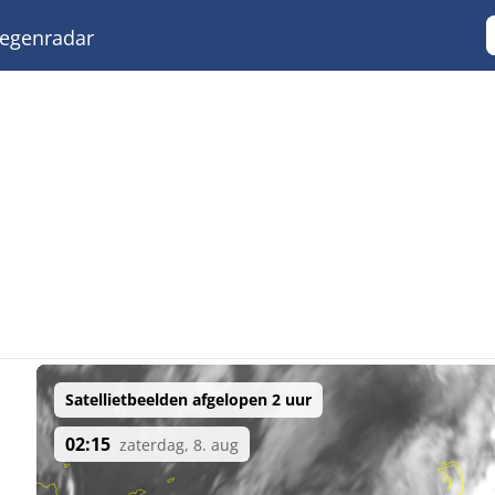
egenradar
Satellietbeelden afgelopen 2 uur
02:15
zaterdag, 8. aug