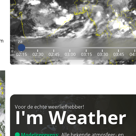
em
za
02:15
02:30
02:45
03:00
03:15
03:30
03:45
04
Voor de echte weerliefhebber!
I'm Weather
Modelgegevens:
Alle bekende atmosfeer- en