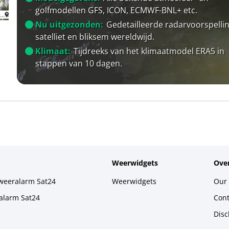
golfmodellen GFS, ICON, ECMWF-BNL+ etc.
Nu uitgezonden:
Gedetailleerde radarvoorspellin
satelliet en bliksem wereldwijd.
Klimaat:
Tijdreeks van het klimaatmodel ERA5 in
stappen van 10 dagen.
Weerwidgets
Over
weeralarm Sat24
Weerwidgets
Our 
alarm Sat24
Cont
Disc