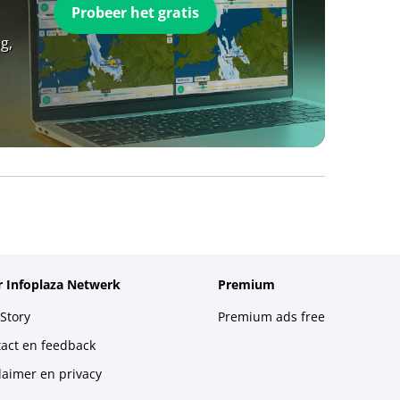
Probeer het gratis
g,
 Infoplaza Netwerk
Premium
Story
Premium ads free
act en feedback
laimer en privacy