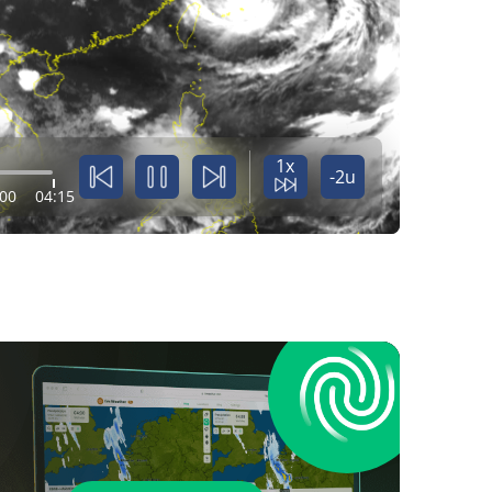
1x
-2u
:00
04:15