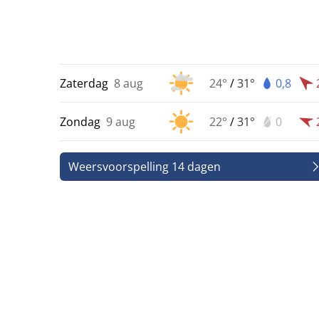
Zaterdag
8 aug
24°
/
31°
0,8
Zondag
9 aug
22°
/
31°
0
Weersvoorspelling 14 dagen