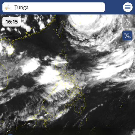
Tunga
16:15
vr