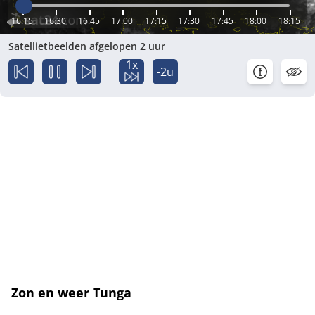
16:15
16:30
16:45
17:00
17:15
17:30
17:45
18:00
18:15
Satellietbeelden afgelopen 2 uur
1x
-2u
Zon en weer Tunga