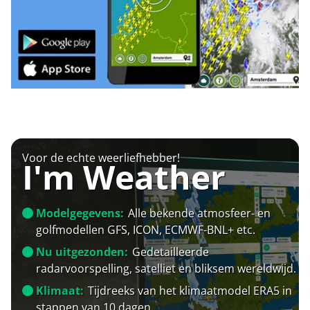
Voor de echte weerliefhebber!
I'm Weather
Modelgegevens:
Alle bekende atmosfeer- en
golfmodellen GFS, ICON, ECMWF-BNL+ etc.
Nu uitgezonden:
Gedetailleerde
radarvoorspelling, satelliet en bliksem wereldwijd.
Klimaat:
Tijdreeks van het klimaatmodel ERA5 in
stappen van 10 dagen.