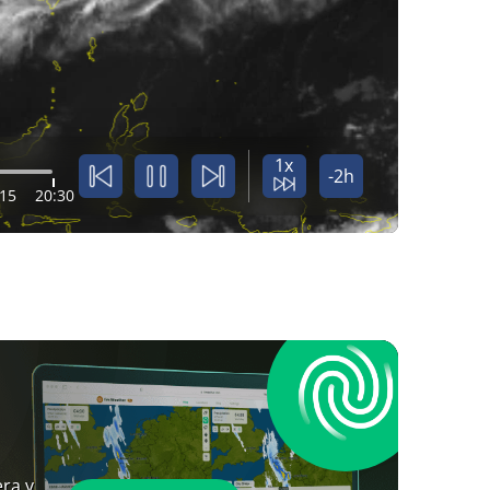
1x
-2h
:15
20:30
ra y