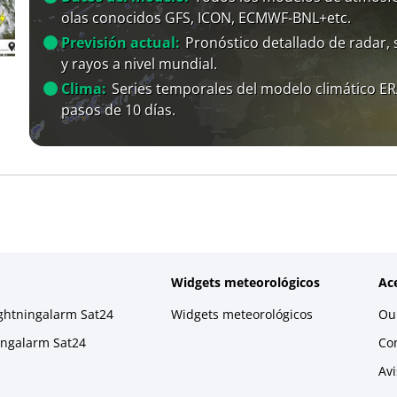
olas conocidos GFS, ICON, ECMWF-BNL+etc.
Previsión actual:
Pronóstico detallado de radar, s
y rayos a nivel mundial.
Clima:
Series temporales del modelo climático E
pasos de 10 días.
Widgets meteorológicos
Ac
ightningalarm Sat24
Widgets meteorológicos
Our
ningalarm Sat24
Co
Avi