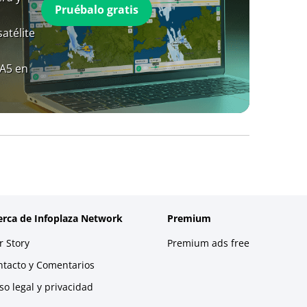
Pruébalo gratis
atélite
RA5 en
erca de Infoplaza Network
Premium
 Story
Premium ads free
ntacto y Comentarios
so legal y privacidad