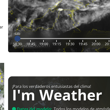
ar
sáb
18:30
18:45
19:00
19:15
19:30
19:45
20:00
20
¡Para los verdaderos entusiastas del clima!
I'm Weather
Datos del modelo:
Todos los modelos de atmósfe