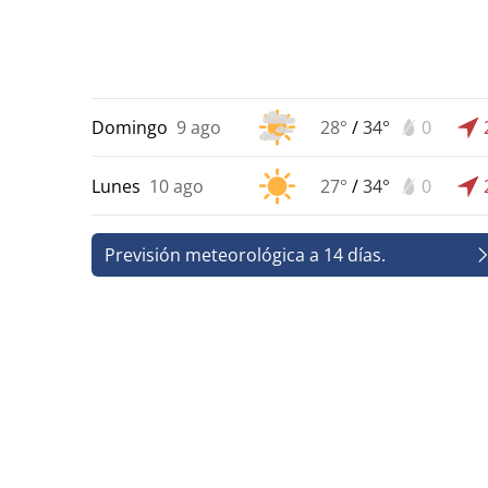
Domingo
9 ago
28°
/
34°
0
Lunes
10 ago
27°
/
34°
0
Previsión meteorológica a 14 días.