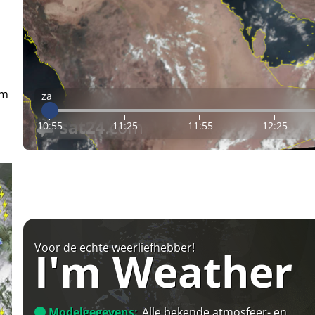
em
za
10:55
11:25
11:55
12:25
Voor de echte weerliefhebber!
I'm Weather
Modelgegevens:
Alle bekende atmosfeer- en