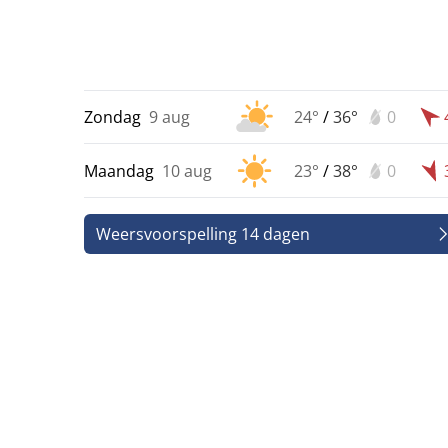
Zondag
9 aug
24°
/
36°
0
Maandag
10 aug
23°
/
38°
0
Weersvoorspelling 14 dagen