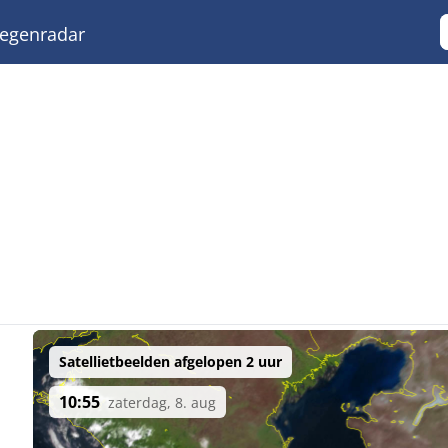
egenradar
Satellietbeelden afgelopen 2 uur
10:55
zaterdag, 8. aug