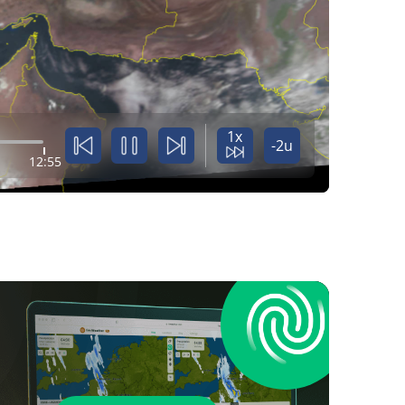
1x
-2u
12:55