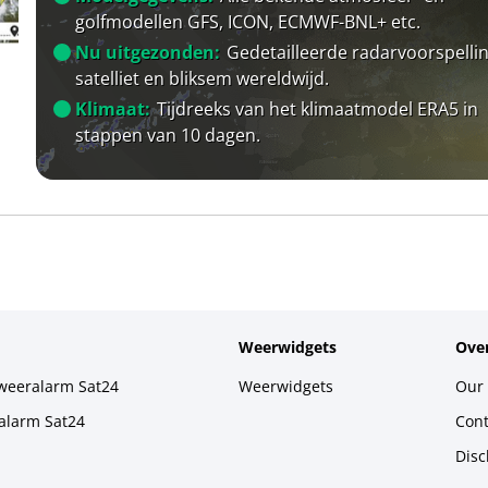
golfmodellen GFS, ICON, ECMWF-BNL+ etc.
Nu uitgezonden:
Gedetailleerde radarvoorspellin
satelliet en bliksem wereldwijd.
Klimaat:
Tijdreeks van het klimaatmodel ERA5 in
stappen van 10 dagen.
Weerwidgets
Over
weeralarm Sat24
Weerwidgets
Our 
alarm Sat24
Cont
Disc