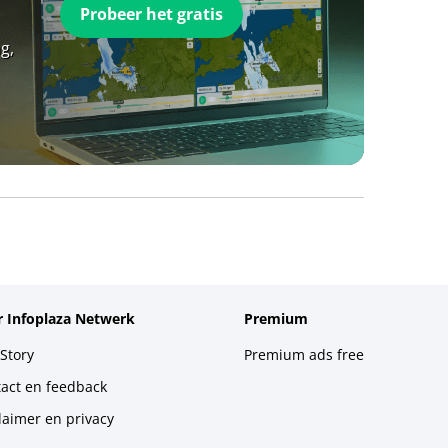
Probeer het gratis
g,
 Infoplaza Netwerk
Premium
Story
Premium ads free
act en feedback
laimer en privacy