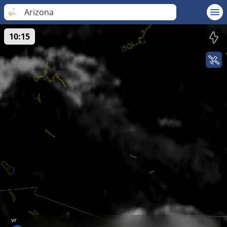
Arizona
10:15
vr