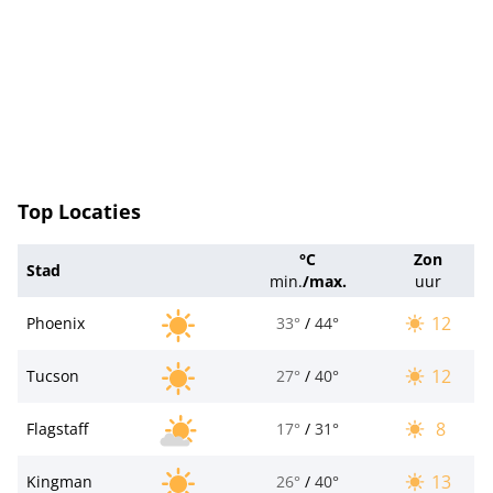
Top Locaties
°C
Zon
Stad
min.
/
max.
uur
12
Phoenix
33°
/
44°
12
Tucson
27°
/
40°
8
Flagstaff
17°
/
31°
13
Kingman
26°
/
40°