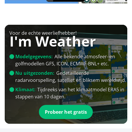
Voor de echte weerliefhebber!
I'm Weather
Modelgegevens:
Alle bekende atmosfeer- en
golfmodellen GFS, ICON, ECMWF-BNL+ etc.
Nu uitgezonden:
Gedetailleerde
radarvoorspelling, satelliet en bliksem wereldwijd.
Klimaat:
Tijdreeks van het klimaatmodel ERA5 in
stappen van 10 dagen.
Probeer het gratis