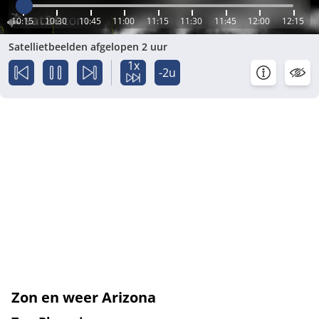
10:15
10:30
10:45
11:00
11:15
11:30
11:45
12:00
12:15
Satellietbeelden afgelopen 2 uur
1x
-2u
Zon en weer Arizona