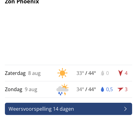
Zon Phoenix
Zaterdag
8 aug
33°
/
44°
0
4
Zondag
9 aug
34°
/
44°
0,5
3
Weersvoorspelling 14 dagen