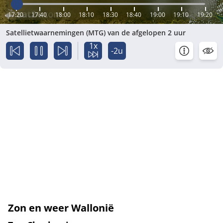
17:20
17:40
18:00
18:10
18:30
18:40
19:00
19:10
19:20
Satellietwaarnemingen (MTG) van de afgelopen 2 uur
1x
-2u
Zon en weer Wallonië