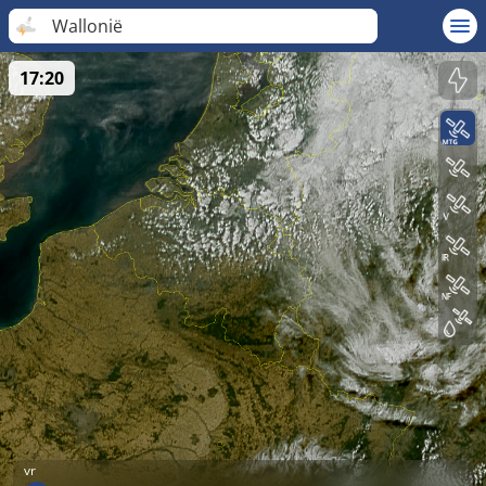
Wallonië
17:20
vr