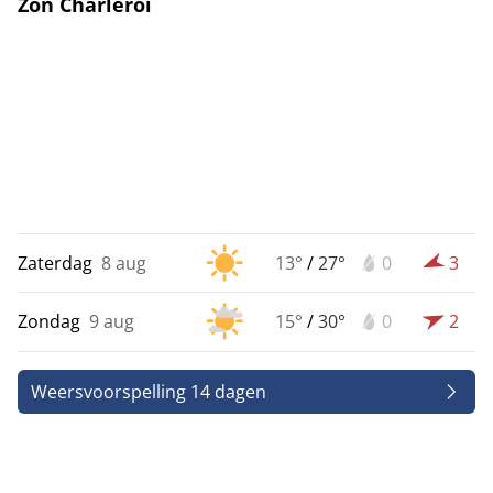
Zon Charleroi
Zaterdag
8 aug
13°
/
27°
0
3
Zondag
9 aug
15°
/
30°
0
2
Weersvoorspelling 14 dagen