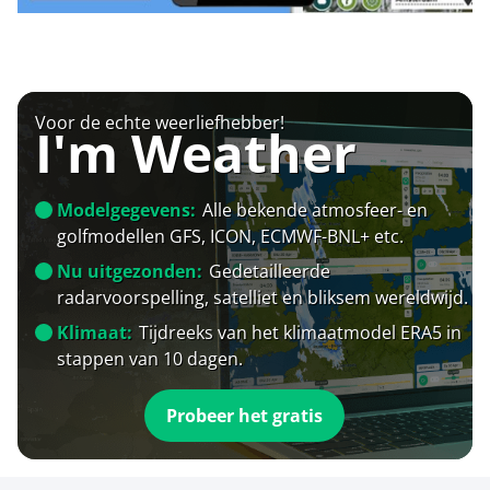
Voor de echte weerliefhebber!
I'm Weather
Modelgegevens:
Alle bekende atmosfeer- en
golfmodellen GFS, ICON, ECMWF-BNL+ etc.
Nu uitgezonden:
Gedetailleerde
radarvoorspelling, satelliet en bliksem wereldwijd.
Klimaat:
Tijdreeks van het klimaatmodel ERA5 in
stappen van 10 dagen.
Probeer het gratis