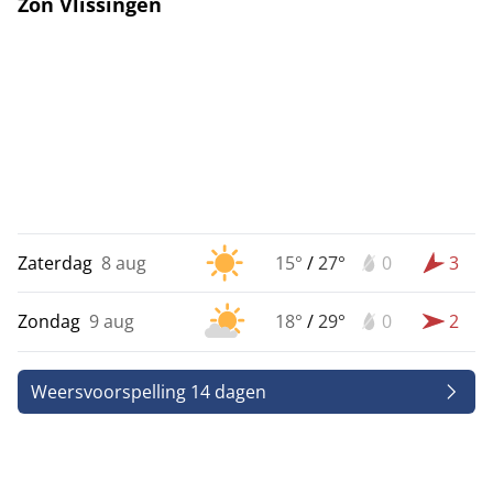
Zon Vlissingen
Zaterdag
8 aug
15°
/
27°
0
3
Zondag
9 aug
18°
/
29°
0
2
Weersvoorspelling 14 dagen