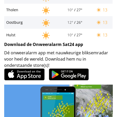
13
Tholen
10°
/
27°
13
Oostburg
12°
/
26°
13
Hulst
10°
/
27°
Download de Onweeralarm Sat24 app
Dé onweeralarm app met nauwkeurige bliksemradar
voor heel de wereld. Download hem nu in
onderstaande store(s)!