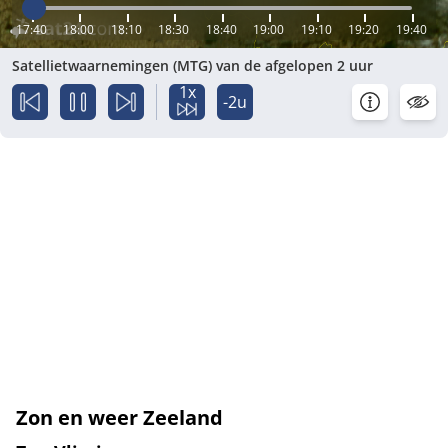
17:40
18:00
18:10
18:30
18:40
19:00
19:10
19:20
19:40
Satellietwaarnemingen (MTG) van de afgelopen 2 uur
1x
-2u
Zon en weer Zeeland