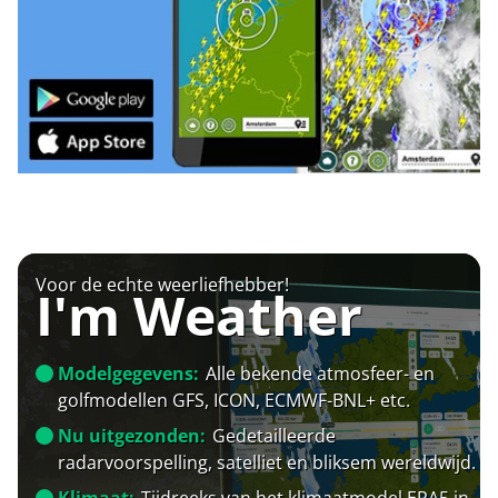
Voor de echte weerliefhebber!
I'm Weather
Modelgegevens:
Alle bekende atmosfeer- en
golfmodellen GFS, ICON, ECMWF-BNL+ etc.
Nu uitgezonden:
Gedetailleerde
radarvoorspelling, satelliet en bliksem wereldwijd.
Klimaat:
Tijdreeks van het klimaatmodel ERA5 in