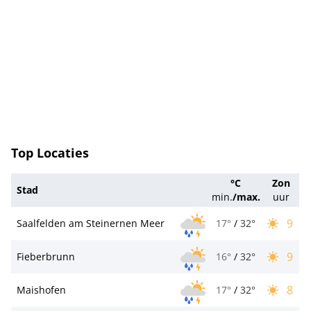
Top Locaties
°C
Zon
Stad
min.
/
max.
uur
9
Saalfelden am Steinernen Meer
17°
/
32°
9
Fieberbrunn
16°
/
32°
8
Maishofen
17°
/
32°