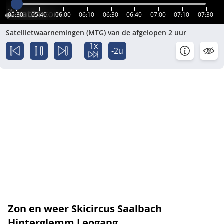
05:30
05:40
06:00
06:10
06:30
06:40
07:00
07:10
07:30
Satellietwaarnemingen (MTG) van de afgelopen 2 uur
1x
-2u
Zon en weer Skicircus Saalbach
Hinterglemm Leogang