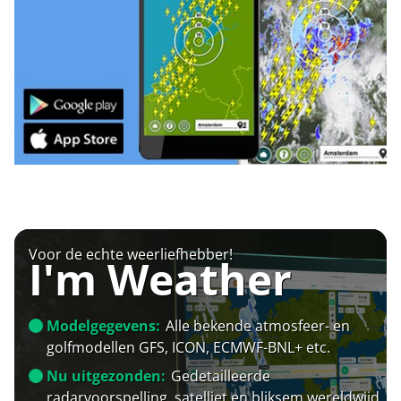
Voor de echte weerliefhebber!
I'm Weather
Modelgegevens:
Alle bekende atmosfeer- en
golfmodellen GFS, ICON, ECMWF-BNL+ etc.
Nu uitgezonden:
Gedetailleerde
radarvoorspelling, satelliet en bliksem wereldwijd.