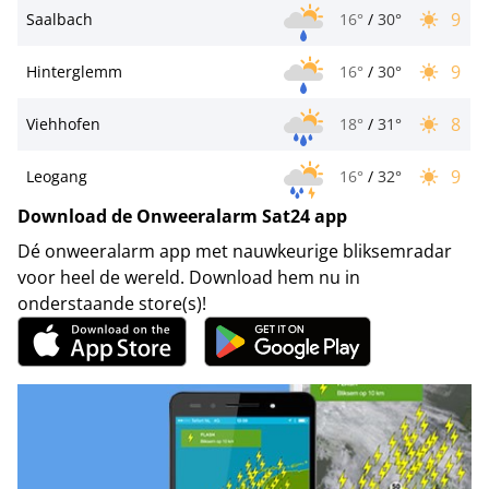
9
Saalbach
16°
/
30°
9
Hinterglemm
16°
/
30°
8
Viehhofen
18°
/
31°
9
Leogang
16°
/
32°
Download de Onweeralarm Sat24 app
Dé onweeralarm app met nauwkeurige bliksemradar
voor heel de wereld. Download hem nu in
onderstaande store(s)!