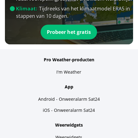
Klimaat:
Tijdreeks van het klimaatmodel ERA5 in
stappen van 10 dagen.
Probeer het gratis
Pro Weather-producten
I'm Weather
App
Android - Onweeralarm Sat24
iOS - Onweeralarm Sat24
Weerwidgets
Weerwidgets