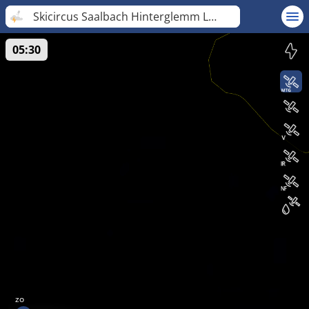
Skicircus Saalbach Hinterglemm Leogang
05:30
zo