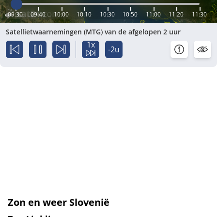
09:30
09:40
10:00
10:10
10:30
10:50
11:00
11:20
11:30
Satellietwaarnemingen (MTG) van de afgelopen 2 uur
1x
-2u
Zon en weer Slovenië