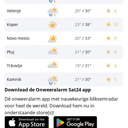
4
Velenje
20°
/
30°
10
Koper
23°
/
38°
9
Novo mesto
20°
/
33°
4
Ptuj
21°
/
30°
4
Trbovlje
19°
/
31°
5
Kamnik
21°
/
30°
Download de Onweeralarm Sat24 app
Dé onweeralarm app met nauwkeurige bliksemradar
voor heel de wereld. Download hem nu in
onderstaande store(s)!