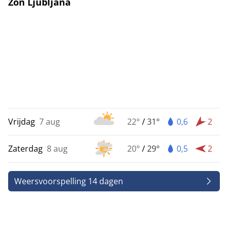
Zon Ljubljana
Vrijdag
7 aug
22°
/
31°
0,6
2
Zaterdag
8 aug
20°
/
29°
0,5
2
Weersvoorspelling 14 dagen