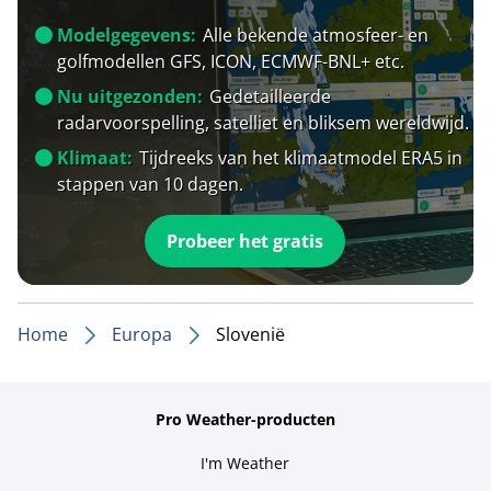
Modelgegevens:
Alle bekende atmosfeer- en
golfmodellen GFS, ICON, ECMWF-BNL+ etc.
Nu uitgezonden:
Gedetailleerde
radarvoorspelling, satelliet en bliksem wereldwijd.
Klimaat:
Tijdreeks van het klimaatmodel ERA5 in
stappen van 10 dagen.
Probeer het gratis
Home
Europa
Slovenië
Pro Weather-producten
I'm Weather