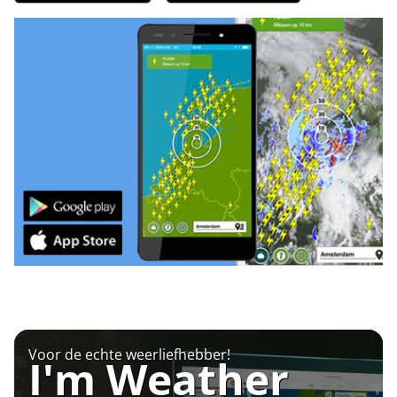
Voor de echte weerliefhebber!
I'm Weather