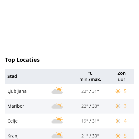
Top Locaties
°C
Zon
Stad
min.
/
max.
uur
5
Ljubljana
22°
/
31°
3
Maribor
22°
/
30°
4
Celje
19°
/
31°
5
Kranj
21°
/
30°