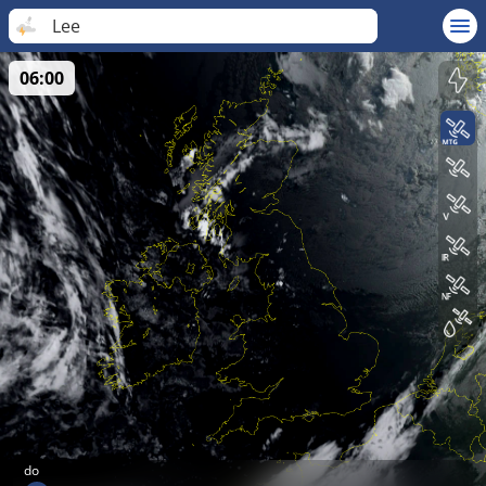
Lee
06:00
do