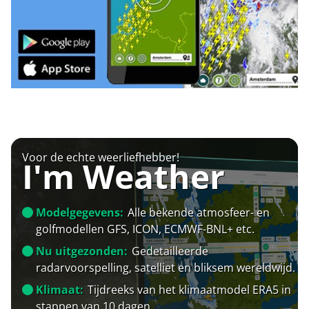
Voor de echte weerliefhebber!
I'm Weather
Modelgegevens:
Alle bekende atmosfeer- en
golfmodellen GFS, ICON, ECMWF-BNL+ etc.
Nu uitgezonden:
Gedetailleerde
radarvoorspelling, satelliet en bliksem wereldwijd.
Klimaat:
Tijdreeks van het klimaatmodel ERA5 in
stappen van 10 dagen.