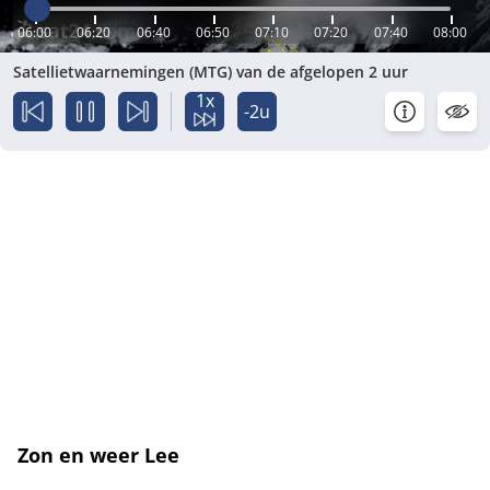
06:00
06:20
06:40
06:50
07:10
07:20
07:40
08:00
Satellietwaarnemingen (MTG) van de afgelopen 2 uur
1x
-2u
Zon en weer Lee