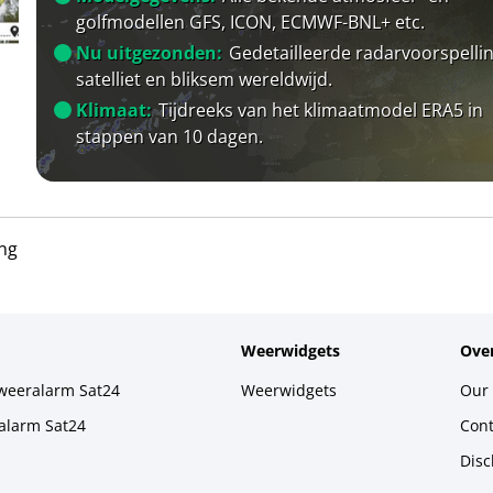
golfmodellen GFS, ICON, ECMWF-BNL+ etc.
Nu uitgezonden:
Gedetailleerde radarvoorspellin
satelliet en bliksem wereldwijd.
Klimaat:
Tijdreeks van het klimaatmodel ERA5 in
stappen van 10 dagen.
ng
Weerwidgets
Over
weeralarm Sat24
Weerwidgets
Our 
alarm Sat24
Cont
Disc