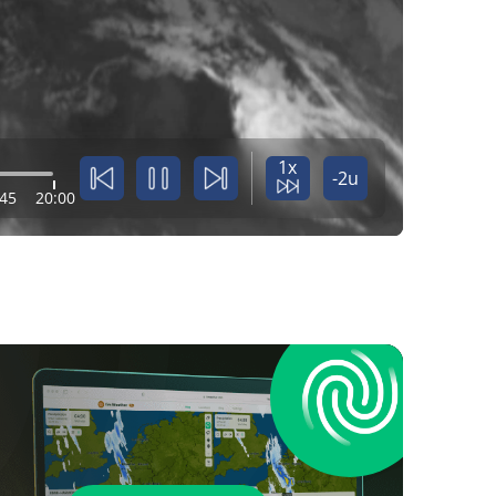
1x
-2u
:45
20:00