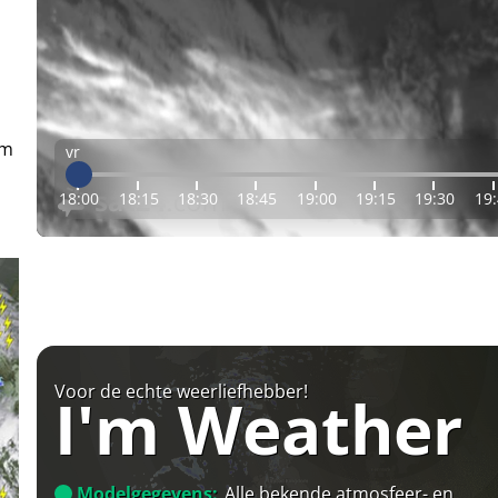
em
vr
18:00
18:15
18:30
18:45
19:00
19:15
19:30
19
Voor de echte weerliefhebber!
I'm Weather
Modelgegevens:
Alle bekende atmosfeer- en