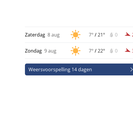
Zaterdag
8 aug
7°
/
21°
0
Zondag
9 aug
7°
/
22°
0
Weersvoorspelling 14 dagen