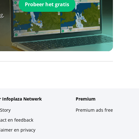
Probeer het gratis
g,
 Infoplaza Netwerk
Premium
Story
Premium ads free
act en feedback
laimer en privacy