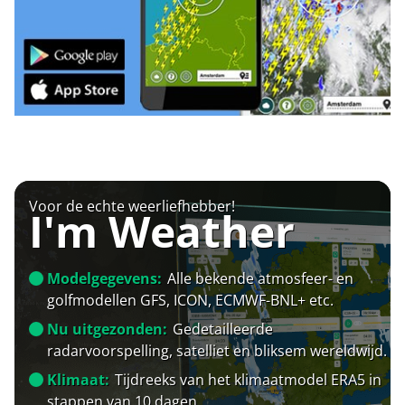
Voor de echte weerliefhebber!
I'm Weather
Modelgegevens:
Alle bekende atmosfeer- en
golfmodellen GFS, ICON, ECMWF-BNL+ etc.
Nu uitgezonden:
Gedetailleerde
radarvoorspelling, satelliet en bliksem wereldwijd.
Klimaat:
Tijdreeks van het klimaatmodel ERA5 in
stappen van 10 dagen.