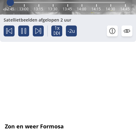
12:45
13:00
13:15
13:30
13:45
14:00
14:15
14:30
14:45
Satellietbeelden afgelopen 2 uur
1x
-2u
Zon en weer Formosa