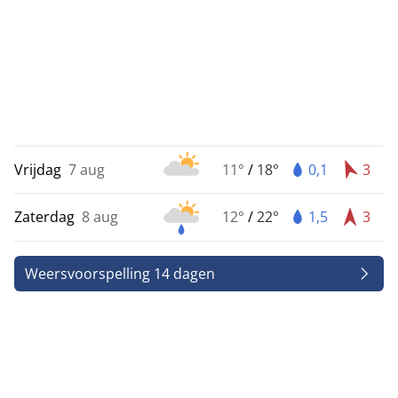
Vrijdag
7 aug
11°
/
18°
0,1
3
Zaterdag
8 aug
12°
/
22°
1,5
3
Weersvoorspelling 14 dagen