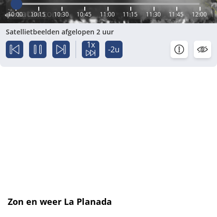
10:00
10:15
10:30
10:45
11:00
11:15
11:30
11:45
12:00
Satellietbeelden afgelopen 2 uur
1x
-2u
Zon en weer La Planada