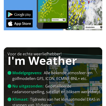
Voor de echte weerliefhebber!
I'm Weather
Modelgegevens:
Alle bekende atmosfeer- en
golfmodellen GFS, ICON, ECMWF-BNL+ etc.
Nu uitgezonden:
Gedetailleerde
radarvoorspelling, satelliet en bliksem wereldwijd.
Klimaat:
Tijdreeks van het klimaatmodel ERA5 in
stappen van 10 dagen.