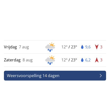
Vrijdag
7 aug
12°
/
23°
9,6
3
Zaterdag
8 aug
12°
/
23°
6,2
3
Weersvoorspelling 14 dagen