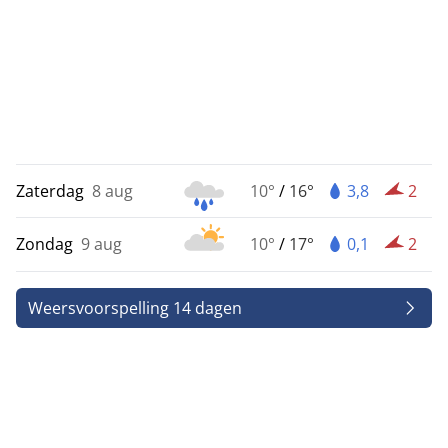
Zaterdag
8 aug
10°
/
16°
3,8
2
Zondag
9 aug
10°
/
17°
0,1
2
Weersvoorspelling 14 dagen