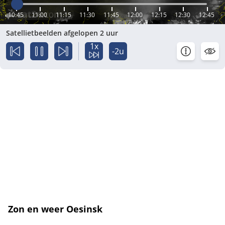
10:45
11:00
11:15
11:30
11:45
12:00
12:15
12:30
12:45
Satellietbeelden afgelopen 2 uur
1x
-2u
Zon en weer Oesinsk