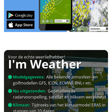
Voor de echte weerliefhebber!
I'm Weather
Modelgegevens:
Alle bekende atmosfeer- en
golfmodellen GFS, ICON, ECMWF-BNL+ etc.
Nu uitgezonden:
Gedetailleerde
radarvoorspelling, satelliet en bliksem wereldwijd.
Klimaat:
Tijdreeks van het klimaatmodel ERA5 in
stappen van 10 dagen.