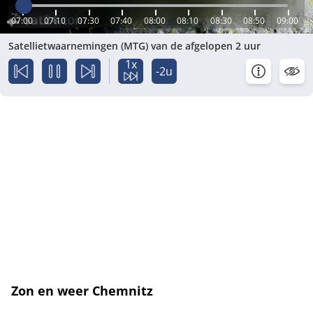
07:00
07:10
07:30
07:40
08:00
08:10
08:30
08:50
09:00
Satellietwaarnemingen (MTG) van de afgelopen 2 uur
1x
-2u
Zon en weer Chemnitz