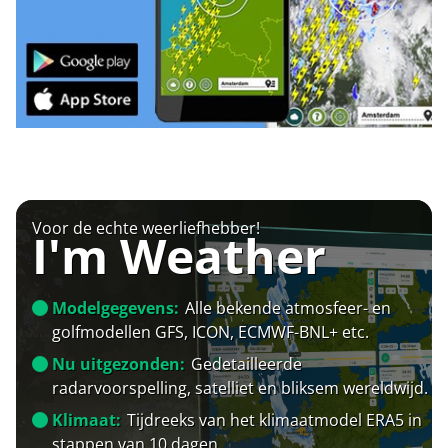
Voor de echte weerliefhebber!
I'm Weather
Modelgegevens:
Alle bekende atmosfeer- en
golfmodellen GFS, ICON, ECMWF-BNL+ etc.
Nu uitgezonden:
Gedetailleerde
radarvoorspelling, satelliet en bliksem wereldwijd.
Klimaat:
Tijdreeks van het klimaatmodel ERA5 in
stappen van 10 dagen.