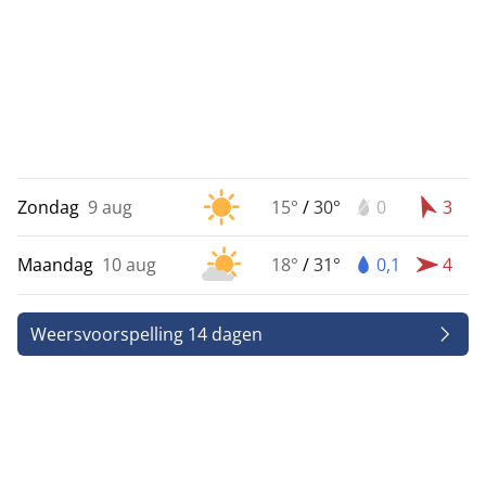
Zondag
9 aug
15°
/
30°
0
3
Maandag
10 aug
18°
/
31°
0,1
4
Weersvoorspelling 14 dagen